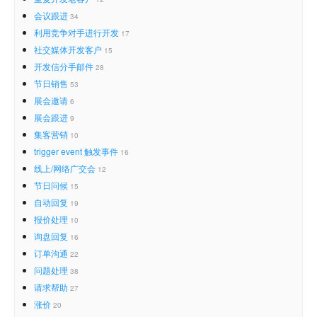
会议跟进
34
利用竞争对手进行开发
17
社交媒体开发客户
15
开发信分手邮件
28
节日销售
53
展会邀请
6
展会跟进
9
集客营销
10
trigger event 触发事件
16
线上/网络广交会
12
节日问候
15
自动回复
19
报价处理
10
询盘回复
16
订单沟通
22
问题处理
38
请求帮助
27
涨价
20