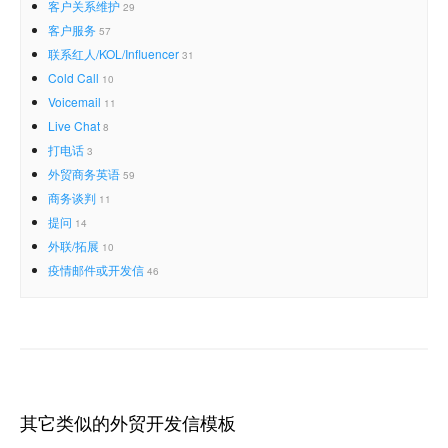
客户关系维护
29
客户服务
57
联系红人/KOL/Influencer
31
Cold Call
10
Voicemail
11
Live Chat
8
打电话
3
外贸商务英语
59
商务谈判
11
提问
14
外联/拓展
10
疫情邮件或开发信
46
其它类似的外贸开发信模板