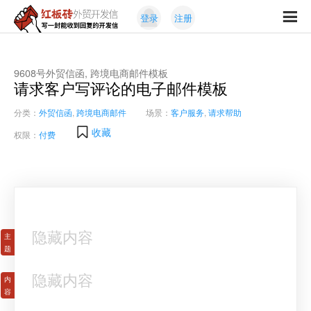
Skip
Skip
登录
注册
to
to
红
primary
content
写
板
navigation
一
砖
封
9608号外贸信函, 跨境电商邮件模板
外
请求客户写评论的电子邮件模板
能
贸
收
开
分类：
外贸信函
,
跨境电商邮件
场景：
客户服务
,
请求帮助
发
到
收藏
信
权限：
付费
回
复
的
开
发
信
隐藏内容
隐藏内容