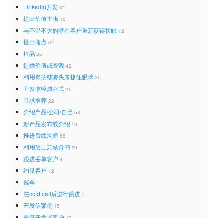
LinkedIn开发
34
提出价值主张
18
与不温不火的潜在客户重新获得接触
12
提出痛点
34
样品
25
提供价值或资源
42
利用奇招或噱头来抓住眼球
30
开发信经典公式
15
寻求推荐
22
介绍产品/公司/自己
58
新产品发布或介绍
19
推进后续沟通
68
利用第三方做背书
29
跟进丢单客户
4
约见客户
12
催单
4
在cold call后进行跟进
7
开发信案例
15
重复开发老客户
12