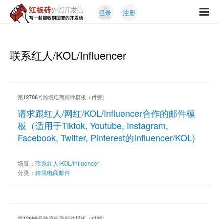
Skip
Skip
登录
注册
to
to
红
primary
content
写
板
navigation
一
砖
封
联系红人/KOL/Influencer
外
能
贸
收
开
发
到
信
回
第
号跨境电商邮件模板（付费）
12706
复
请求跟红人/网红/KOL/Influencer合作的邮件模
的
板（适用于Tiktok, Youtube, Instagram,
开
Facebook, Twitter, Pinterest的Influencer/KOL)
发
信
场景：
联系红人/KOL/Influencer
分类：
跨境电商邮件
第
号跨境电商邮件模板（付费）
12699