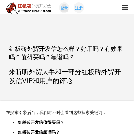
Skip
Skip
登录
注册
to
to
红
primary
content
写
板
navigation
一
砖
封
外
能
贸
收
开
红板砖外贸开发信怎么样？好用吗？有效果
发
到
吗？值得买吗？靠谱吗？
信
回
复
来听听外贸大牛和一部分红板砖外贸开
的
发信VIP和用户的评论
开
发
信
在搜索引擎后台，我们时不时会看到这些搜索关键词：
红板砖开发信值得买吗？
红板砖开发信靠谱吗？