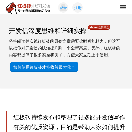
Skip
Skip
登录
注册
to
to
红
primary
content
写
板
navigation
一
砖
almost全网最全
开发信深度思维和详细实操
封
外
能
贸
坚持阅读并实践红板砖的原创文章需要你时间和精力，但这可
收
开
以把你对开发信的认知提升到一个全新高度。另外，红板砖的
发
到
内容都提供了很多实操和例子，方便大家立刻上手使用。
信
回
复
如何使用红板砖才能收益最大化？
的
开
发
信
红板砖持续发布和整理了很多跟开发信写作
有关的优质资源，目的是帮助大家如何提升