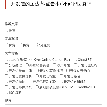
开发信的送达率/点击率/阅读率/回复率。
推荐文章
推荐
文章权限
付费
免费
部分免费
文章标签
2020在线/网上广交会 Online Canton Fair
ChatGPT
分歧处理
外贸销售英语
客户开发
开发信主题行
开发信价值主张
开发信写作技巧
开发信开场白
开发信案例分析
开发信检查
开发信签名
开发信结尾
开发信行动召唤
开发信跟进邮件
开发信邮件序列
新冠肺炎疫情/COVID-19/Coronavirus
邮件模板
搜索