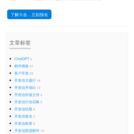
了解大会，立刻报名
文章标签
ChatGPT
4
邮件模板
67
客户开发
29
开发信主题行
18
开发信开场白
13
开发信价值主张
4
开发信行动召唤
5
开发信结尾
9
开发信签名
2
开发信检查
8
开发信跟进邮件
10