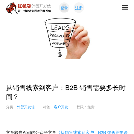
Skip
Skip
登录
注册
to
to
红
primary
content
写
板
navigation
一
砖
封
外
能
贸
收
开
发
到
信
回
复
的
开
从销售线索到客户：B2B 销售需要多长时
发
信
间？
分类：
外贸开发信
标签：
客户开发
权限：免费
文章转自April的公众号文章
《从销售线索到客户：B2B 销售需要多