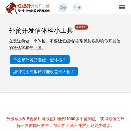
Skip
Skip
登录
注册
to
to
红
primary
content
写
板
navigation
一
砖
国内首创
外贸开发信体检小工具
封
外
能
贸
在发送前做一个体检，不要让
低级错误/常见错误
影响你开发信
收
开
的送达率和专业度。
发
到
信
回
什么是外贸开发信一键体检？
复
的
如何使用红板砖才能收益最大化？
开
发
信
升级成为VIP会员后可以使用全部1000多个监测点，获得最佳的外
贸开发信体检效果，帮助你比其它外贸人犯更少错误。