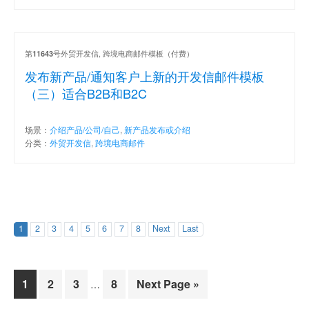
第
号外贸开发信, 跨境电商邮件模板（付费）
11643
发布新产品/通知客户上新的开发信邮件模板
（三）适合B2B和B2C
场景：
介绍产品/公司/自己
,
新产品发布或介绍
分类：
外贸开发信
,
跨境电商邮件
1
2
3
4
5
6
7
8
Next
Last
Page
Page
Page
Page
1
2
3
8
Next Page »
…