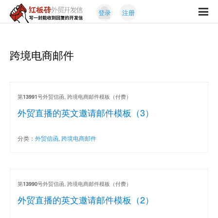
Skip
Skip
登录
注册
to
to
红
primary
content
写
板
navigation
一
砖
封
跨境电商邮件
外
能
贸
收
开
发
到
信
回
第
号外贸信函, 跨境电商邮件模板（付费）
13991
复
外贸直播的英文邀请邮件模板（3）
的
开
分类：
外贸信函
,
跨境电商邮件
发
信
第
号外贸信函, 跨境电商邮件模板（付费）
13990
外贸直播的英文邀请邮件模板（2）