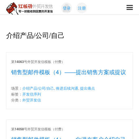
Skip
Skip
登录
注册
to
to
红
primary
content
写
板
navigation
一
砖
封
介绍产品/公司/自己
外
能
贸
收
开
发
到
信
回
第
号外贸开发信模板（付费）
14063
复
销售型邮件模板（4）——提出销售方案或提议
的
开
场景：
介绍产品/公司/自己
,
推进后续沟通
,
提出痛点
发
标签：
开发信序列
信
分类：
外贸开发信
第
号外贸开发信模板（付费）
14058
销售型邮件模板（1）——向潜在客户介绍自己