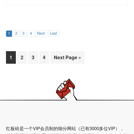
1
2
3
4
Next
Last
Page
Page
Page
Page
1
2
3
4
Next Page »
红板砖是一个VIP会员制的细分网站（已有3000多位VIP），