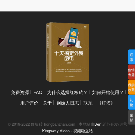
联
系
疫情
专题
我的
收藏
免费资源
FAQ
为什么选择红板砖？
如何开始使用？
礼
用户评价
关于
创始人日志
联系
《灯塔》
物
顶
部
© 2019-2022 红板砖 hongbanzhan.com | 本网站由
Ben
设计/开发/运营
Kingsway Video - 视频独立站