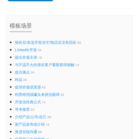
模板场景
报价后/发送开发信/打电话后没有回应
69
LinkedIn开发
34
提出价值主张
18
与不温不火的潜在客户重新获得接触
12
提出痛点
34
样品
25
提供价值或资源
42
利用奇招或噱头来抓住眼球
30
开发信经典公式
15
寻求推荐
22
介绍产品/公司/自己
58
新产品发布或介绍
19
推进后续沟通
68
利用第三方做背书