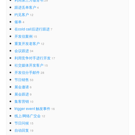
29
跟进丢单客户
4
约见客户
12
催单
4
在cold call后进行跟进
7
开发信案例
15
重复开发老客户
12
会议跟进
34
利用竞争对手进行开发
17
社交媒体开发客户
15
开发信分手邮件
28
节日销售
53
展会邀请
6
展会跟进
9
集客营销
10
trigger event 触发事件
16
线上/网络广交会
12
节日问候
15
自动回复
19