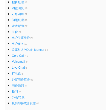
报价处理
10
询盘回复
16
订单沟通
22
问题处理
38
请求帮助
27
涨价
20
客户关系维护
29
客户服务
57
联系红人/KOL/Influencer
31
Cold Call
10
Voicemail
11
Live Chat
8
打电话
3
外贸商务英语
59
商务谈判
11
提问
14
外联/拓展
10
疫情邮件或开发信
46