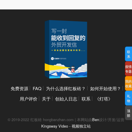
联
系
疫情
专题
我的
收藏
免费资源
FAQ
为什么选择红板砖？
如何开始使用？
礼
用户评价
关于
创始人日志
联系
《灯塔》
物
顶
部
© 2019-2022 红板砖 hongbanzhan.com | 本网站由
Ben
设计/开发/运营
Kingsway Video - 视频独立站