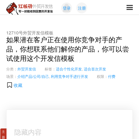
Skip
Skip
登录
注册
to
to
红
primary
content
写
板
navigation
一
砖
封
12710号外贸开发信模板
外
如果潜在客户正在使用你竞争对手的产
能
贸
收
品，你想联系他们解你的产品，你可以尝
开
发
到
试使用这个开发信模板
信
回
复
分类：
外贸开发信
标签：
适合个性化开发
,
适合首次开发
的
场景：
介绍产品/公司/自己
,
利用竞争对手进行开发
权限：
付费
开
收藏
发
信
隐藏内容