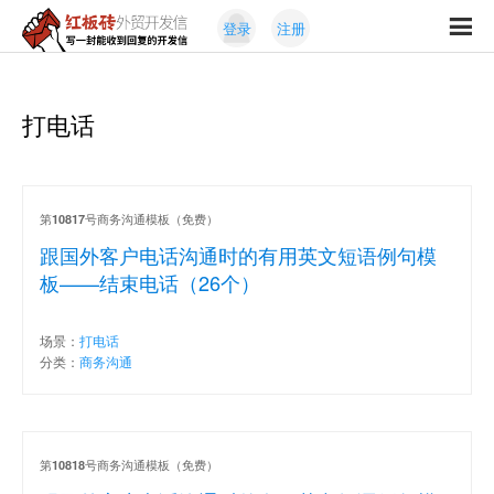
Skip
Skip
登录
注册
to
to
红
primary
content
写
板
navigation
一
砖
封
打电话
外
能
贸
收
开
发
到
信
回
第
号商务沟通模板（免费）
10817
复
跟国外客户电话沟通时的有用英文短语例句模
的
板——结束电话（26个）
开
发
场景：
打电话
信
分类：
商务沟通
第
号商务沟通模板（免费）
10818