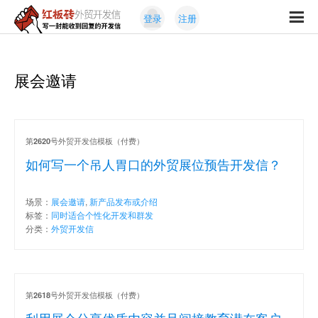
Skip
Skip
登录
注册
to
to
红
primary
content
写
板
navigation
一
砖
封
展会邀请
外
能
贸
收
开
发
到
信
回
第
号外贸开发信模板（付费）
2620
复
如何写一个吊人胃口的外贸展位预告开发信？
的
开
场景：
展会邀请
,
新产品发布或介绍
发
标签：
同时适合个性化开发和群发
信
分类：
外贸开发信
第
号外贸开发信模板（付费）
2618
利用展会分享优质内容并且间接教育潜在客户