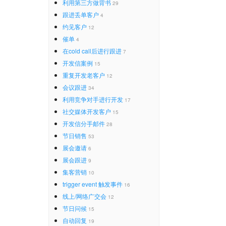
利用第三方做背书
29
跟进丢单客户
4
约见客户
12
催单
4
在cold call后进行跟进
7
开发信案例
15
重复开发老客户
12
会议跟进
34
利用竞争对手进行开发
17
社交媒体开发客户
15
开发信分手邮件
28
节日销售
53
展会邀请
6
展会跟进
9
集客营销
10
trigger event 触发事件
16
线上/网络广交会
12
节日问候
15
自动回复
19