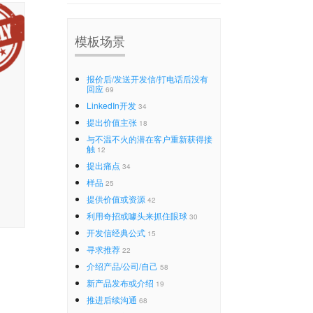
模板场景
报价后/发送开发信/打电话后没有
回应
69
LinkedIn开发
34
提出价值主张
18
与不温不火的潜在客户重新获得接
触
12
提出痛点
34
样品
25
提供价值或资源
42
利用奇招或噱头来抓住眼球
30
开发信经典公式
15
寻求推荐
22
介绍产品/公司/自己
58
新产品发布或介绍
19
推进后续沟通
68