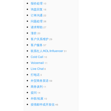
报价处理
10
询盘回复
16
订单沟通
22
问题处理
38
请求帮助
27
涨价
20
客户关系维护
29
客户服务
57
联系红人/KOL/Influencer
31
Cold Call
10
Voicemail
11
Live Chat
8
打电话
3
外贸商务英语
59
商务谈判
11
提问
14
外联/拓展
10
疫情邮件或开发信
46