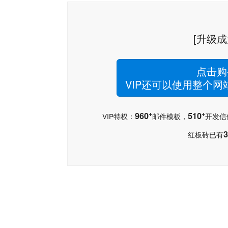
[升级成
点击购
VIP还可以使用整个
+
+
960
510
VIP特权：
邮件模板，
开发信
3
红板砖已有