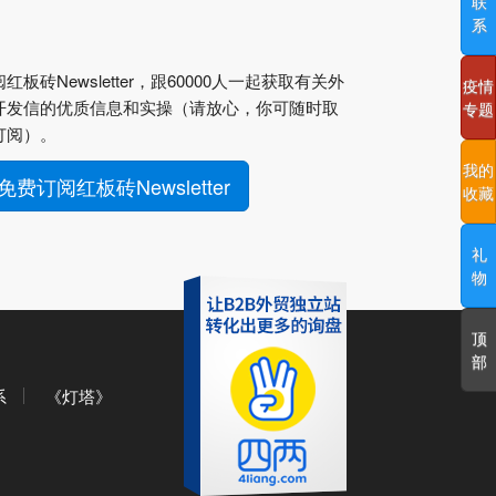
联
系
红板砖Newsletter，跟60000人一起获取有关外
疫情
开发信的优质信息和实操（请放心，你可随时取
专题
订阅）。
我的
免费订阅红板砖Newsletter
收藏
礼
物
顶
部
系
《灯塔》