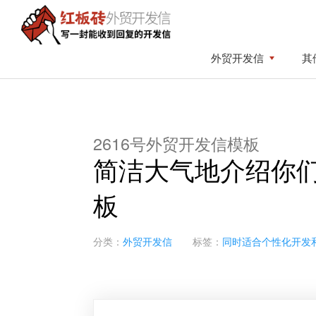
Skip
Skip
to
to
primary
content
红
写
外贸开发信
其
板
navigation
一
砖
封
外
贸
能
开
收
发
2616号外贸开发信模板
到
信
简洁大气地介绍你
回
复
板
的
开
发
分类：
外贸开发信
标签：
同时适合个性化开发
信