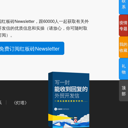
联
系
红板砖Newsletter，跟60000人一起获取有关外
疫情
开发信的优质信息和实操（请放心，你可随时取
专题
订阅）。
我的
免费订阅红板砖Newsletter
收藏
礼
物
顶
部
系
《灯塔》