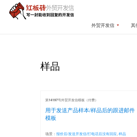
Skip
Skip
to
to
primary
content
红
写
外贸开发信
其
板
navigation
一
砖
封
外
贸
能
开
收
发
样品
到
信
回
复
的
开
第
号外贸开发信模板（付费）
14197
发
用于发送产品样本/样品后的跟进邮件
信
模板
场景：
报价后/发送开发信/打电话后没有回应
,
样品