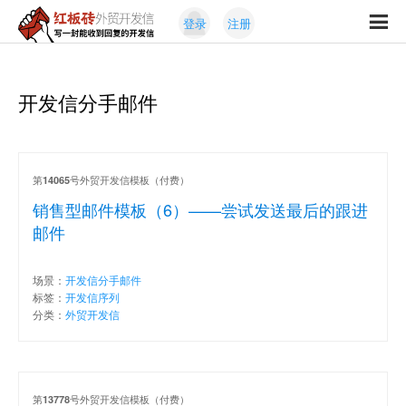
Skip
Skip
登录
注册
to
to
红
primary
content
写
板
navigation
一
砖
封
开发信分手邮件
外
能
贸
收
开
发
到
信
回
第
号外贸开发信模板（付费）
14065
复
销售型邮件模板（6）——尝试发送最后的跟进
的
邮件
开
发
场景：
开发信分手邮件
信
标签：
开发信序列
分类：
外贸开发信
第
号外贸开发信模板（付费）
13778