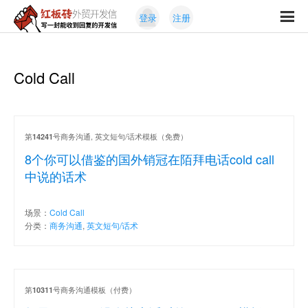
Skip
Skip
登录
注册
to
to
红
primary
content
写
板
navigation
一
砖
封
Cold Call
外
能
贸
收
开
发
到
信
回
第
号商务沟通, 英文短句/话术模板（免费）
14241
复
8个你可以借鉴的国外销冠在陌拜电话cold call
的
中说的话术
开
发
场景：
Cold Call
信
分类：
商务沟通
,
英文短句/话术
第
号商务沟通模板（付费）
10311