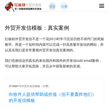
Skip
Skip
登录
注册
to
to
红
primary
content
写
板
navigation
一
砖
封
外贸开发信模板：真实案例
外
能
贸
收
开
红板砖外贸开发信不是一个花20小时学习完后仍然不得窍门的死板
发
到
教学。而是一个短时间内就可以完成一封高质量开发信的网站，所
信
回
以其实我们是非常重视外贸开发信真实案例的。
复
的
我们也相信这些真实的来自国内和国外的开发信cold email案例，
开
可以帮助大家开拓思路，并且从中获取新鲜的灵感。
发
信
第
号外贸开发信模板（付费）
10601
向收件人提供帮助或价值（但不要轰炸他们）
的开发信模板