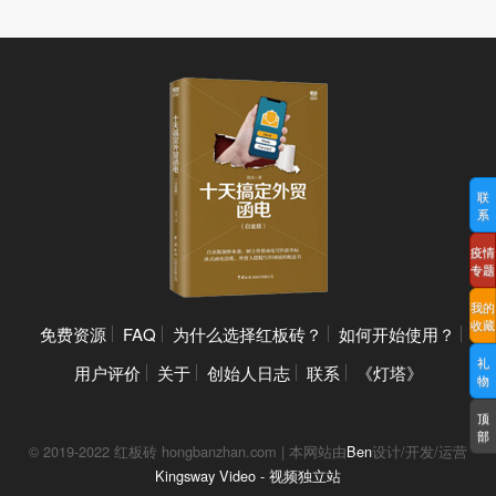
联
系
疫情
专题
我的
收藏
免费资源
FAQ
为什么选择红板砖？
如何开始使用？
礼
用户评价
关于
创始人日志
联系
《灯塔》
物
顶
部
© 2019-2022 红板砖 hongbanzhan.com | 本网站由
Ben
设计/开发/运营
Kingsway Video - 视频独立站