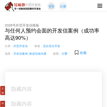
Skip
Skip
登录
注册
to
to
红
primary
content
写
板
navigation
一
砖
封
2328号外贸开发信模板
外
与任何人预约会面的开发信案例（成功率
能
贸
收
高达90%）
开
发
到
信
分类：
外贸开发信
标签：
适合首次开发
回
复
收藏
场景：
开发信案例
,
推进后续沟通
权限：
付费
的
开
发
信
隐藏内容
隐藏内容