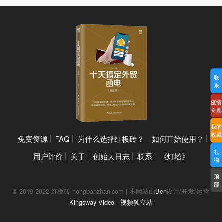
联
系
疫情
专题
我的
收藏
免费资源
FAQ
为什么选择红板砖？
如何开始使用？
礼
用户评价
关于
创始人日志
联系
《灯塔》
物
顶
部
© 2019-2022 红板砖 hongbanzhan.com | 本网站由
Ben
设计/开发/运营
Kingsway Video - 视频独立站