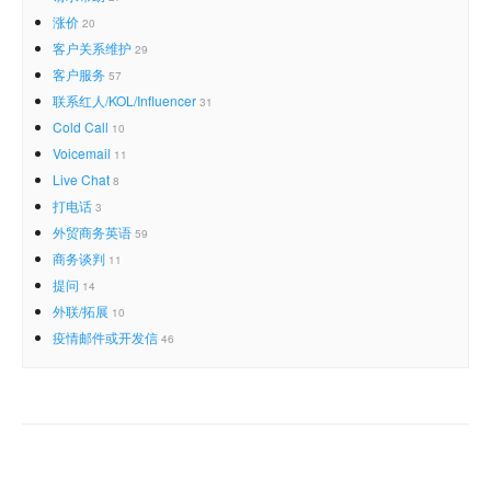
涨价
20
客户关系维护
29
客户服务
57
联系红人/KOL/Influencer
31
Cold Call
10
Voicemail
11
Live Chat
8
打电话
3
外贸商务英语
59
商务谈判
11
提问
14
外联/拓展
10
疫情邮件或开发信
46