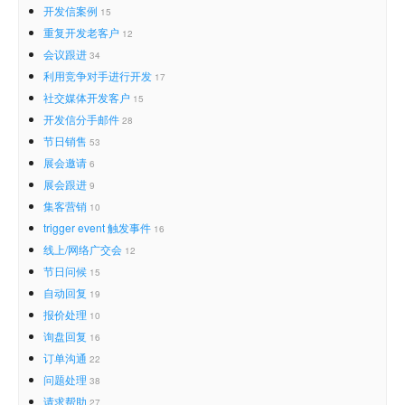
开发信案例
15
重复开发老客户
12
会议跟进
34
利用竞争对手进行开发
17
社交媒体开发客户
15
开发信分手邮件
28
节日销售
53
展会邀请
6
展会跟进
9
集客营销
10
trigger event 触发事件
16
线上/网络广交会
12
节日问候
15
自动回复
19
报价处理
10
询盘回复
16
订单沟通
22
问题处理
38
请求帮助
27