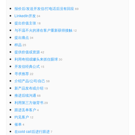
报价后/发送开发信/打电话后没有回应
69
LinkedIn开发
34
提出价值主张
18
与不温不火的潜在客户重新获得接触
12
提出痛点
34
样品
25
提供价值或资源
42
利用奇招或噱头来抓住眼球
30
开发信经典公式
15
寻求推荐
22
介绍产品/公司/自己
58
新产品发布或介绍
19
推进后续沟通
68
利用第三方做背书
29
跟进丢单客户
4
约见客户
12
催单
4
在cold call后进行跟进
7