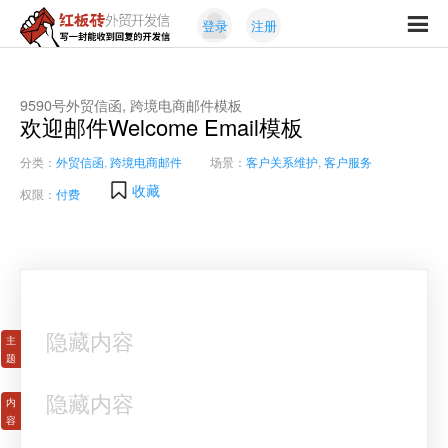
Skip
Skip
登录
注册
to
to
红
primary
content
写
板
navigation
一
砖
封
9590号外贸信函, 跨境电商邮件模板
外
欢迎邮件Welcome Email模板
能
贸
收
开
分类：
外贸信函
,
跨境电商邮件
场景：
客户关系维护
,
客户服务
发
到
收藏
信
权限：
付费
回
复
的
开
发
信
隐藏内容
隐藏内容