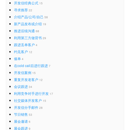
开发信经典公式
15
寻求推荐
22
介绍产品/公司/自己
58
新产品发布或介绍
19
推进后续沟通
68
利用第三方做背书
29
跟进丢单客户
4
约见客户
12
催单
4
在cold call后进行跟进
7
开发信案例
15
重复开发老客户
12
会议跟进
34
利用竞争对手进行开发
17
社交媒体开发客户
15
开发信分手邮件
28
节日销售
53
展会邀请
6
展会跟进
9