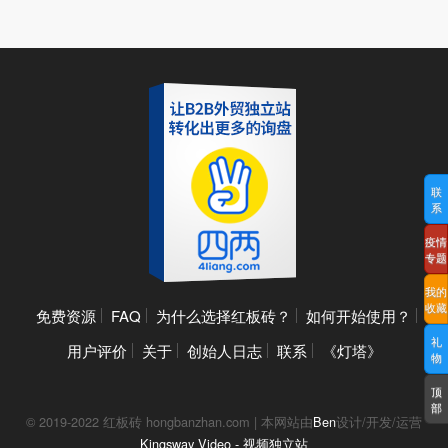
联
系
疫情
专题
我的
收藏
免费资源
FAQ
为什么选择红板砖？
如何开始使用？
礼
用户评价
关于
创始人日志
联系
《灯塔》
物
顶
部
© 2019-2022 红板砖 hongbanzhan.com | 本网站由
Ben
设计/开发/运营
Kingsway Video - 视频独立站