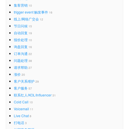
集客营销
10
trigger event 触发事件
16
线上/网络广交会
12
节日问候
15
自动回复
19
报价处理
10
询盘回复
16
订单沟通
22
问题处理
38
请求帮助
27
涨价
20
客户关系维护
29
客户服务
57
联系红人/KOL/Influencer
31
Cold Call
10
Voicemail
11
Live Chat
8
打电话
3