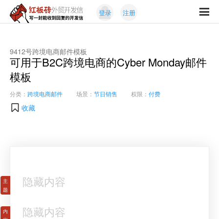
Skip
Skip
登录
注册
to
to
红
primary
content
写
板
navigation
一
砖
封
9412号跨境电商邮件模板
外
可用于B2C跨境电商的Cyber Monday邮件
能
贸
收
模板
开
发
到
信
分类：
跨境电商邮件
场景：
节日销售
权限：
付费
回
复
收藏
的
开
发
信
隐藏内容
隐藏内容