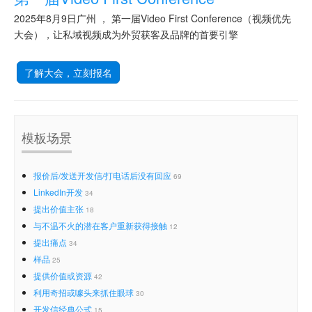
2025年8月9日广州 ， 第一届Video First Conference（视频优先
大会），让私域视频成为外贸获客及品牌的首要引擎
了解大会，立刻报名
模板场景
报价后/发送开发信/打电话后没有回应
69
LinkedIn开发
34
提出价值主张
18
与不温不火的潜在客户重新获得接触
12
提出痛点
34
样品
25
提供价值或资源
42
利用奇招或噱头来抓住眼球
30
开发信经典公式
15