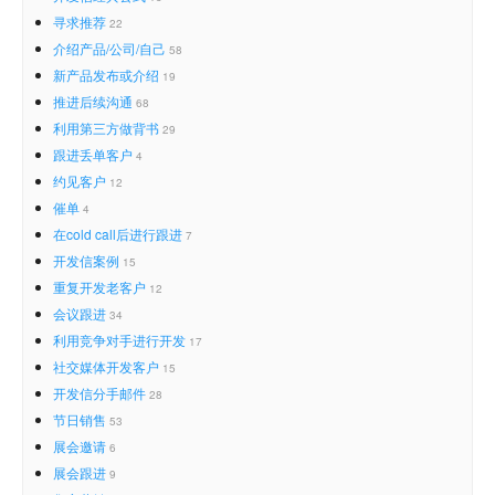
寻求推荐
22
介绍产品/公司/自己
58
新产品发布或介绍
19
推进后续沟通
68
利用第三方做背书
29
跟进丢单客户
4
约见客户
12
催单
4
在cold call后进行跟进
7
开发信案例
15
重复开发老客户
12
会议跟进
34
利用竞争对手进行开发
17
社交媒体开发客户
15
开发信分手邮件
28
节日销售
53
展会邀请
6
展会跟进
9