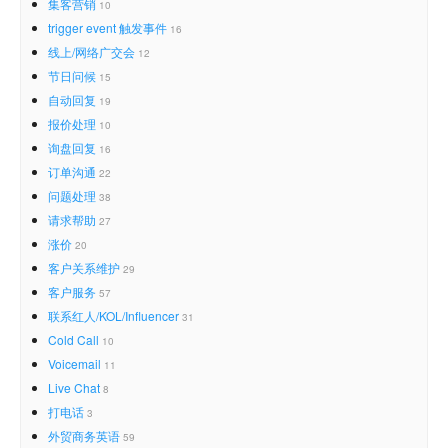
集客营销
10
trigger event 触发事件
16
线上/网络广交会
12
节日问候
15
自动回复
19
报价处理
10
询盘回复
16
订单沟通
22
问题处理
38
请求帮助
27
涨价
20
客户关系维护
29
客户服务
57
联系红人/KOL/Influencer
31
Cold Call
10
Voicemail
11
Live Chat
8
打电话
3
外贸商务英语
59