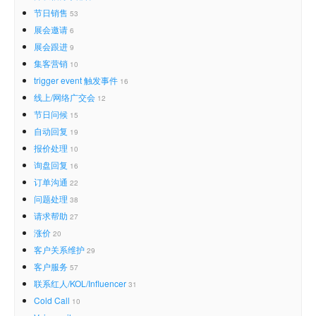
节日销售
53
展会邀请
6
展会跟进
9
集客营销
10
trigger event 触发事件
16
线上/网络广交会
12
节日问候
15
自动回复
19
报价处理
10
询盘回复
16
订单沟通
22
问题处理
38
请求帮助
27
涨价
20
客户关系维护
29
客户服务
57
联系红人/KOL/Influencer
31
Cold Call
10