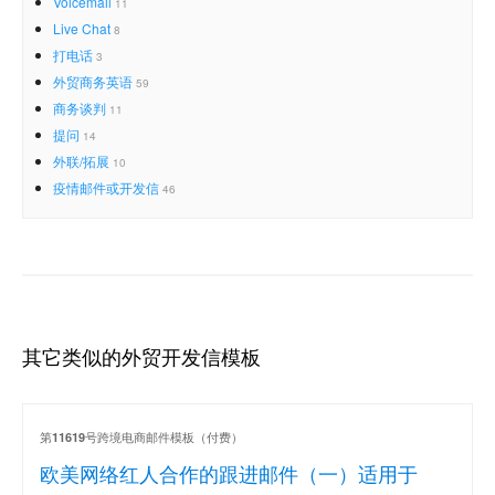
Voicemail
11
Live Chat
8
打电话
3
外贸商务英语
59
商务谈判
11
提问
14
外联/拓展
10
疫情邮件或开发信
46
其它类似的外贸开发信模板
第
号跨境电商邮件模板（付费）
11619
欧美网络红人合作的跟进邮件（一）适用于