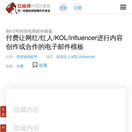
Skip
Skip
登录
注册
to
to
红
primary
content
写
板
navigation
一
砖
封
8913号跨境电商邮件模板
外
付费让网红/红人/KOL/influencer进行内容
能
贸
收
创作或合作的电子邮件模板
开
发
到
信
分类：
跨境电商邮件
场景：
联系红人/KOL/Influencer
回
复
收藏
权限：
付费
的
开
发
信
隐藏内容
隐藏内容