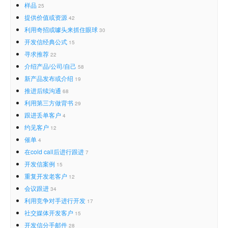
样品
25
提供价值或资源
42
利用奇招或噱头来抓住眼球
30
开发信经典公式
15
寻求推荐
22
介绍产品/公司/自己
58
新产品发布或介绍
19
推进后续沟通
68
利用第三方做背书
29
跟进丢单客户
4
约见客户
12
催单
4
在cold call后进行跟进
7
开发信案例
15
重复开发老客户
12
会议跟进
34
利用竞争对手进行开发
17
社交媒体开发客户
15
开发信分手邮件
28