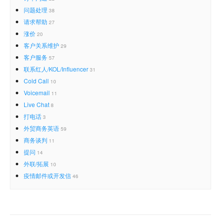
问题处理
38
请求帮助
27
涨价
20
客户关系维护
29
客户服务
57
联系红人/KOL/Influencer
31
Cold Call
10
Voicemail
11
Live Chat
8
打电话
3
外贸商务英语
59
商务谈判
11
提问
14
外联/拓展
10
疫情邮件或开发信
46