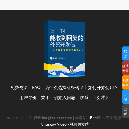
联
系
疫情
专题
我的
收藏
免费资源
FAQ
为什么选择红板砖？
如何开始使用？
礼
用户评价
关于
创始人日志
联系
《灯塔》
物
顶
部
© 2019-2022 红板砖 hongbanzhan.com | 本网站由
Ben
设计/开发/运营
Kingsway Video - 视频独立站