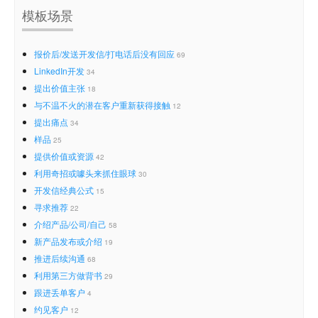
模板场景
报价后/发送开发信/打电话后没有回应
69
LinkedIn开发
34
提出价值主张
18
与不温不火的潜在客户重新获得接触
12
提出痛点
34
样品
25
提供价值或资源
42
利用奇招或噱头来抓住眼球
30
开发信经典公式
15
寻求推荐
22
介绍产品/公司/自己
58
新产品发布或介绍
19
推进后续沟通
68
利用第三方做背书
29
跟进丢单客户
4
约见客户
12