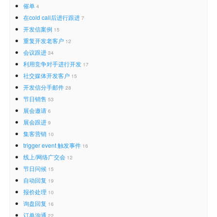
催单
4
在cold call后进行跟进
7
开发信案例
15
重复开发老客户
12
会议跟进
34
利用竞争对手进行开发
17
社交媒体开发客户
15
开发信分手邮件
28
节日销售
53
展会邀请
6
展会跟进
9
集客营销
10
trigger event 触发事件
16
线上/网络广交会
12
节日问候
15
自动回复
19
报价处理
10
询盘回复
16
订单沟通
22