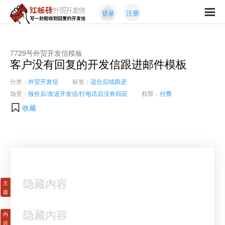
Skip
Skip
登录
注册
to
to
红
primary
content
写
板
navigation
一
砖
封
7729号外贸开发信模板
外
客户没有回复的开发信跟进邮件模板
能
贸
收
开
分类：
外贸开发信
标签：
适合后续跟进
发
到
场景：
报价后/发送开发信/打电话后没有回应
权限：
付费
信
回
收藏
复
的
开
发
信
隐藏内容
隐藏内容