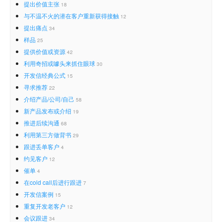
提出价值主张
18
与不温不火的潜在客户重新获得接触
12
提出痛点
34
样品
25
提供价值或资源
42
利用奇招或噱头来抓住眼球
30
开发信经典公式
15
寻求推荐
22
介绍产品/公司/自己
58
新产品发布或介绍
19
推进后续沟通
68
利用第三方做背书
29
跟进丢单客户
4
约见客户
12
催单
4
在cold call后进行跟进
7
开发信案例
15
重复开发老客户
12
会议跟进
34