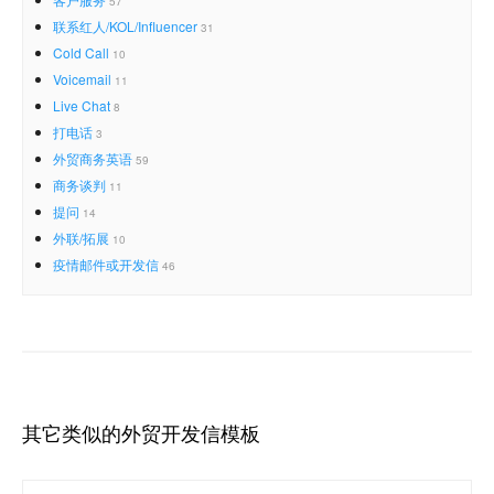
57
联系红人/KOL/Influencer
31
Cold Call
10
Voicemail
11
Live Chat
8
打电话
3
外贸商务英语
59
商务谈判
11
提问
14
外联/拓展
10
疫情邮件或开发信
46
其它类似的外贸开发信模板