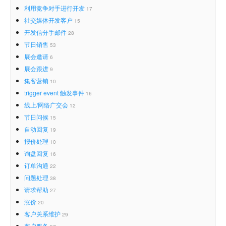
利用竞争对手进行开发
17
社交媒体开发客户
15
开发信分手邮件
28
节日销售
53
展会邀请
6
展会跟进
9
集客营销
10
trigger event 触发事件
16
线上/网络广交会
12
节日问候
15
自动回复
19
报价处理
10
询盘回复
16
订单沟通
22
问题处理
38
请求帮助
27
涨价
20
客户关系维护
29
客户服务