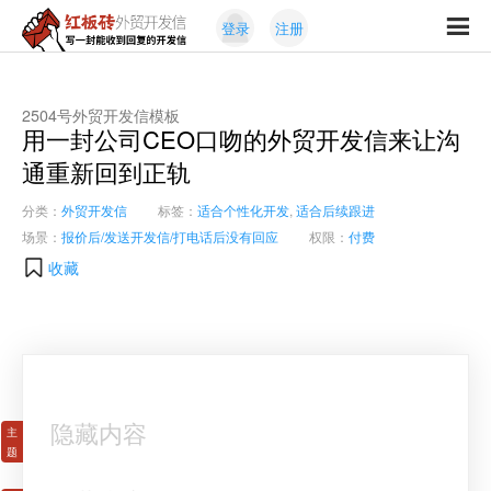
Skip
Skip
登录
注册
to
to
红
primary
content
写
板
navigation
一
砖
封
2504号外贸开发信模板
外
用一封公司CEO口吻的外贸开发信来让沟
能
贸
收
通重新回到正轨
开
发
到
信
分类：
外贸开发信
标签：
适合个性化开发
,
适合后续跟进
回
场景：
报价后/发送开发信/打电话后没有回应
权限：
付费
复
的
收藏
开
发
信
隐藏内容