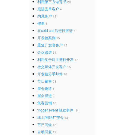
利用第三方做背书
29
跟进丢单客户
4
约见客户
12
催单
4
在cold call后进行跟进
7
开发信案例
15
重复开发老客户
12
会议跟进
34
利用竞争对手进行开发
17
社交媒体开发客户
15
开发信分手邮件
28
节日销售
53
展会邀请
6
展会跟进
9
集客营销
10
trigger event 触发事件
16
线上/网络广交会
12
节日问候
15
自动回复
19