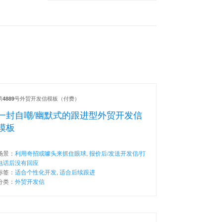
第
号外贸开发信模板（付费）
4889
一封自嘲/幽默式的跟进型外贸开发信
模板
场景：
利用奇招或噱头来抓住眼球
,
报价后/发送开发信/打
电话后没有回应
标签：
适合个性化开发
,
适合后续跟进
分类：
外贸开发信