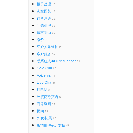
报价处理
10
询盘回复
16
订单沟通
22
问题处理
38
请求帮助
27
涨价
20
客户关系维护
29
客户服务
57
联系红人/KOL/Influencer
31
Cold Call
10
Voicemail
11
Live Chat
8
打电话
3
外贸商务英语
59
商务谈判
11
提问
14
外联/拓展
10
疫情邮件或开发信
46