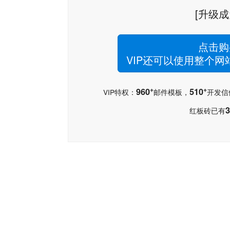
[升级成
点击购
VIP还可以使用整个
+
+
960
510
VIP特权：
邮件模板，
开发信
3
红板砖已有