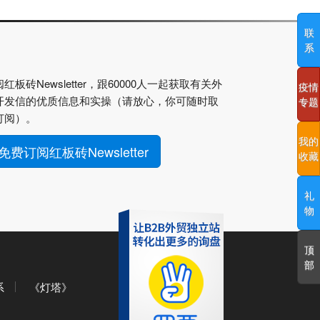
联
系
红板砖Newsletter，跟60000人一起获取有关外
疫情
开发信的优质信息和实操（请放心，你可随时取
专题
订阅）。
我的
免费订阅红板砖Newsletter
收藏
礼
物
顶
部
系
《灯塔》