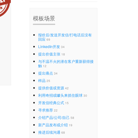
模板场景
报价后/发送开发信/打电话后没有
回应
69
LinkedIn开发
34
提出价值主张
18
与不温不火的潜在客户重新获得接
触
12
提出痛点
34
样品
25
提供价值或资源
42
利用奇招或噱头来抓住眼球
30
开发信经典公式
15
寻求推荐
22
介绍产品/公司/自己
58
新产品发布或介绍
19
推进后续沟通
68