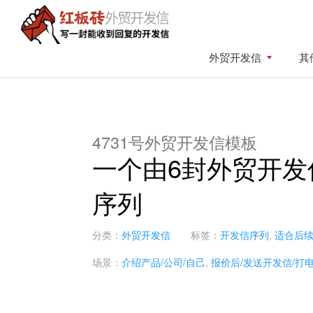
Skip
Skip
to
to
primary
content
红
写
外贸开发信
其
板
navigation
一
砖
封
外
贸
能
开
收
发
4731号外贸开发信模板
到
信
一个由6封外贸开发
回
复
序列
的
开
发
分类：
外贸开发信
标签：
开发信序列
,
适合后
信
场景：
介绍产品/公司/自己
,
报价后/发送开发信/打