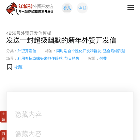
Skip
Skip
登录
注册
to
to
红
primary
content
写
板
navigation
一
砖
封
4256号外贸开发信模板
外
发送一封超级幽默的新年外贸开发信
能
贸
收
开
分类：
外贸开发信
标签：
同时适合个性化开发和群发
,
适合后续跟进
发
到
场景：
利用奇招或噱头来抓住眼球
,
节日销售
权限：
付费
信
回
收藏
复
的
开
发
信
隐藏内容
隐藏内容