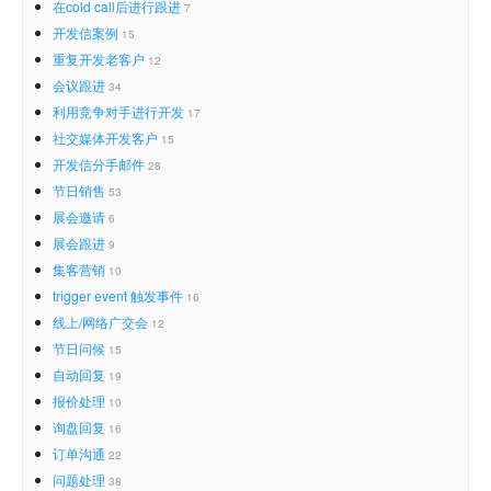
在cold call后进行跟进
7
开发信案例
15
重复开发老客户
12
会议跟进
34
利用竞争对手进行开发
17
社交媒体开发客户
15
开发信分手邮件
28
节日销售
53
展会邀请
6
展会跟进
9
集客营销
10
trigger event 触发事件
16
线上/网络广交会
12
节日问候
15
自动回复
19
报价处理
10
询盘回复
16
订单沟通
22
问题处理
38