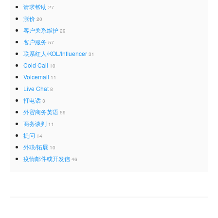
请求帮助
27
涨价
20
客户关系维护
29
客户服务
57
联系红人/KOL/Influencer
31
Cold Call
10
Voicemail
11
Live Chat
8
打电话
3
外贸商务英语
59
商务谈判
11
提问
14
外联/拓展
10
疫情邮件或开发信
46