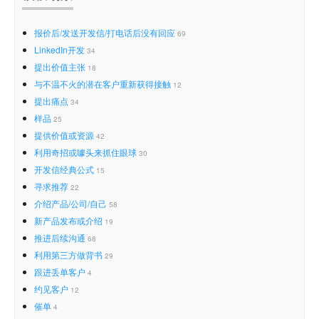
报价后/发送开发信/打电话后没有回应
69
LinkedIn开发
34
提出价值主张
18
与不温不火的潜在客户重新获得接触
12
提出痛点
34
样品
25
提供价值或资源
42
利用奇招或噱头来抓住眼球
30
开发信经典公式
15
寻求推荐
22
介绍产品/公司/自己
58
新产品发布或介绍
19
推进后续沟通
68
利用第三方做背书
29
跟进丢单客户
4
约见客户
12
催单
4