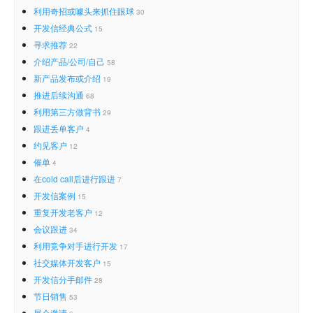
利用奇招或噱头来抓住眼球
30
开发信经典公式
15
寻求推荐
22
介绍产品/公司/自己
58
新产品发布或介绍
19
推进后续沟通
68
利用第三方做背书
29
跟进丢单客户
4
约见客户
12
催单
4
在cold call后进行跟进
7
开发信案例
15
重复开发老客户
12
会议跟进
34
利用竞争对手进行开发
17
社交媒体开发客户
15
开发信分手邮件
28
节日销售
53
展会邀请