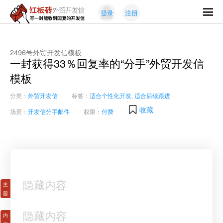
Skip
Skip
登录
注册
to
to
红
primary
content
写
板
navigation
一
砖
封
2496号外贸开发信模板
外
一封获得33％回复率的“分手”外贸开发信
能
贸
收
模板
开
发
到
信
分类：
外贸开发信
标签：
适合个性化开发
,
适合后续跟进
回
复
收藏
场景：
开发信分手邮件
权限：
付费
的
开
发
信
隐藏内容
隐藏内容