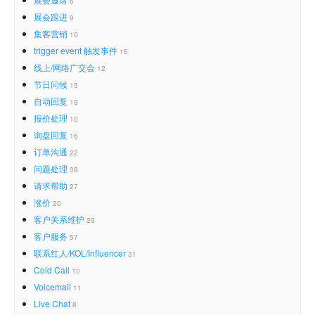
6
展会跟进
9
集客营销
10
trigger event 触发事件
16
线上/网络广交会
12
节日问候
15
自动回复
19
报价处理
10
询盘回复
16
订单沟通
22
问题处理
38
请求帮助
27
涨价
20
客户关系维护
29
客户服务
57
联系红人/KOL/Influencer
31
Cold Call
10
Voicemail
11
Live Chat
8