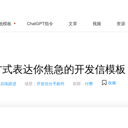
他模板
ChatGPT指令
文章
视频
资源
方式表达你焦急的开发信模板
收藏
合后续跟进
场景：
开发信分手邮件
权限：
付费