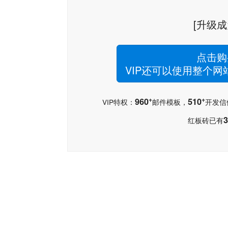
[升级成
点击购
VIP还可以使用整个
+
+
960
510
VIP特权：
邮件模板，
开发信
3
红板砖已有