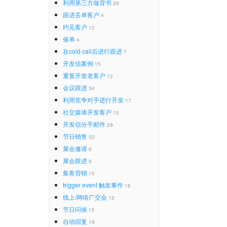
利用第三方做背书
29
跟进丢单客户
4
约见客户
12
催单
4
在cold call后进行跟进
7
开发信案例
15
重复开发老客户
12
会议跟进
34
利用竞争对手进行开发
17
社交媒体开发客户
15
开发信分手邮件
28
节日销售
53
展会邀请
6
展会跟进
9
集客营销
10
trigger event 触发事件
16
线上/网络广交会
12
节日问候
15
自动回复
19