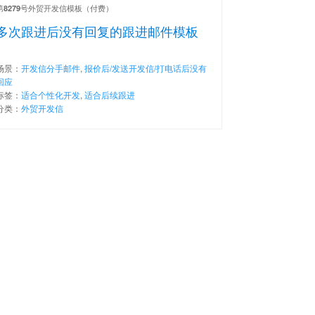
第
号外贸开发信模板（付费）
8279
多次跟进后没有回复的跟进邮件模板
场景：
开发信分手邮件
,
报价后/发送开发信/打电话后没有
回应
标签：
适合个性化开发
,
适合后续跟进
分类：
外贸开发信