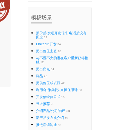
模板场景
报价后/发送开发信/打电话后没有
回应
69
LinkedIn开发
34
提出价值主张
18
与不温不火的潜在客户重新获得接
触
12
提出痛点
34
样品
25
提供价值或资源
42
利用奇招或噱头来抓住眼球
30
开发信经典公式
15
寻求推荐
22
介绍产品/公司/自己
58
新产品发布或介绍
19
推进后续沟通
68