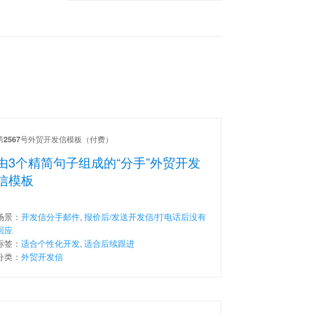
第
号外贸开发信模板（付费）
2567
由3个精简句子组成的“分手”外贸开发
信模板
场景：
开发信分手邮件
,
报价后/发送开发信/打电话后没有
回应
标签：
适合个性化开发
,
适合后续跟进
分类：
外贸开发信