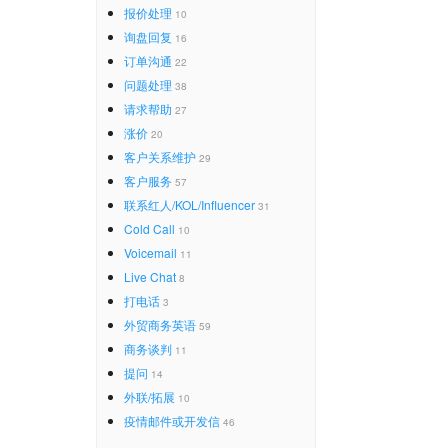
报价处理
10
询盘回复
16
订单沟通
22
问题处理
38
请求帮助
27
涨价
20
客户关系维护
29
客户服务
57
联系红人/KOL/Influencer
31
Cold Call
10
Voicemail
11
Live Chat
8
打电话
3
外贸商务英语
59
商务谈判
11
提问
14
外联/拓展
10
疫情邮件或开发信
46