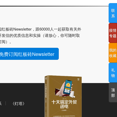
联
系
红板砖Newsletter，跟60000人一起获取有关外
疫情
开发信的优质信息和实操（请放心，你可随时取
专题
订阅）。
我的
免费订阅红板砖Newsletter
收藏
礼
物
顶
部
系
《灯塔》