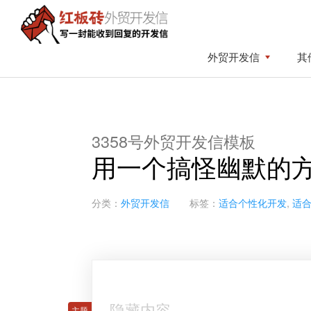
Skip
Skip
to
to
primary
content
红
写
外贸开发信
其
板
navigation
一
砖
封
外
贸
能
开
收
发
3358号外贸开发信模板
到
信
用一个搞怪幽默的
回
复
的
分类：
外贸开发信
标签：
适合个性化开发
,
适
开
发
信
隐藏内容