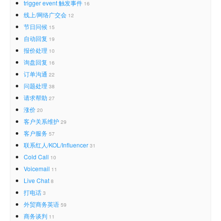
trigger event 触发事件
16
线上/网络广交会
12
节日问候
15
自动回复
19
报价处理
10
询盘回复
16
订单沟通
22
问题处理
38
请求帮助
27
涨价
20
客户关系维护
29
客户服务
57
联系红人/KOL/Influencer
31
Cold Call
10
Voicemail
11
Live Chat
8
打电话
3
外贸商务英语
59
商务谈判
11