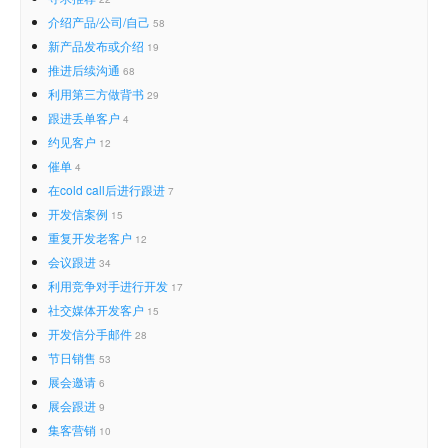
介绍产品/公司/自己
58
新产品发布或介绍
19
推进后续沟通
68
利用第三方做背书
29
跟进丢单客户
4
约见客户
12
催单
4
在cold call后进行跟进
7
开发信案例
15
重复开发老客户
12
会议跟进
34
利用竞争对手进行开发
17
社交媒体开发客户
15
开发信分手邮件
28
节日销售
53
展会邀请
6
展会跟进
9
集客营销
10