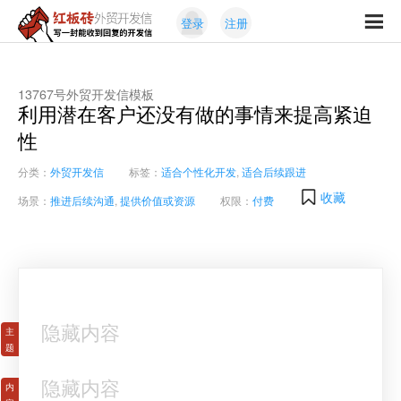
Skip
Skip
登录
注册
to
to
红
primary
content
写
板
navigation
一
砖
封
13767号外贸开发信模板
外
利用潜在客户还没有做的事情来提高紧迫
能
贸
收
性
开
发
到
信
分类：
外贸开发信
标签：
适合个性化开发
,
适合后续跟进
回
复
收藏
场景：
推进后续沟通
,
提供价值或资源
权限：
付费
的
开
发
信
隐藏内容
隐藏内容