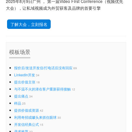
2025年8月9日广州 ， 第一届Video First Conference（视频优先
大会），让私域视频成为外贸获客及品牌的首要引擎
了解大会，立刻报名
模板场景
报价后/发送开发信/打电话后没有回应
69
LinkedIn开发
34
提出价值主张
18
与不温不火的潜在客户重新获得接触
12
提出痛点
34
样品
25
提供价值或资源
42
利用奇招或噱头来抓住眼球
30
开发信经典公式
15
寻求推荐
22