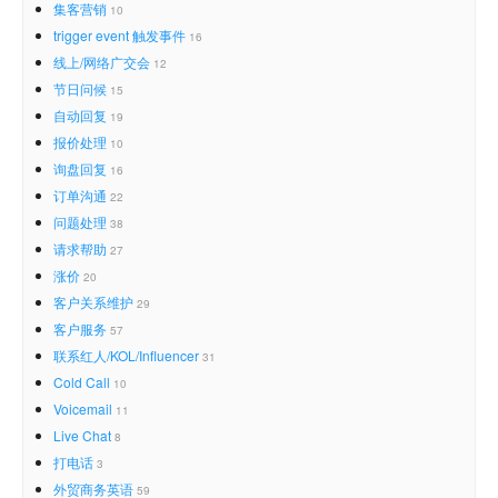
集客营销
10
trigger event 触发事件
16
线上/网络广交会
12
节日问候
15
自动回复
19
报价处理
10
询盘回复
16
订单沟通
22
问题处理
38
请求帮助
27
涨价
20
客户关系维护
29
客户服务
57
联系红人/KOL/Influencer
31
Cold Call
10
Voicemail
11
Live Chat
8
打电话
3
外贸商务英语
59