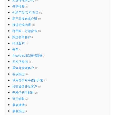
15
寻求推荐
22
介绍产品/公司/自己
58
新产品发布或介绍
19
推进后续沟通
68
利用第三方做背书
29
跟进丢单客户
4
约见客户
12
催单
4
在cold call后进行跟进
7
开发信案例
15
重复开发老客户
12
会议跟进
34
利用竞争对手进行开发
17
社交媒体开发客户
15
开发信分手邮件
28
节日销售
53
展会邀请
6
展会跟进
9