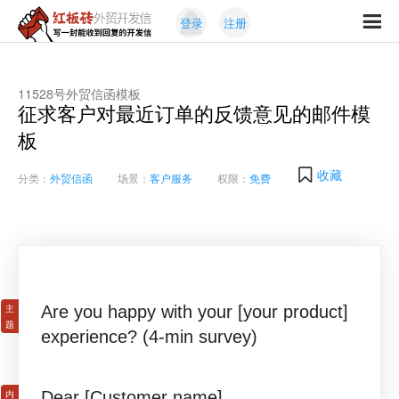
Skip
Skip
登录
注册
to
to
红
primary
content
写
板
navigation
一
砖
封
11528号外贸信函模板
外
征求客户对最近订单的反馈意见的邮件模
能
贸
收
板
开
发
到
信
回
收藏
分类：
外贸信函
场景：
客户服务
权限：
免费
复
的
开
发
信
Are you happy with your [your product]
experience? (4-min survey)
Dear [Customer name],