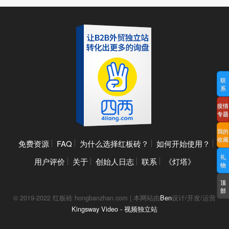
联
系
疫情
专题
我的
收藏
免费资源
FAQ
为什么选择红板砖？
如何开始使用？
礼
用户评价
关于
创始人日志
联系
《灯塔》
物
顶
部
© 2019-2022 红板砖 hongbanzhan.com | 本网站由
Ben
设计/开发/运营
Kingsway Video - 视频独立站