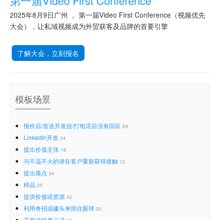
第一届Video First Conference
2025年8月9日广州 ， 第一届Video First Conference（视频优先
大会），让私域视频成为外贸获客及品牌的首要引擎
了解大会，立刻报名
模板场景
报价后/发送开发信/打电话后没有回应
69
LinkedIn开发
34
提出价值主张
18
与不温不火的潜在客户重新获得接触
12
提出痛点
34
样品
25
提供价值或资源
42
利用奇招或噱头来抓住眼球
30
开发信经典公式