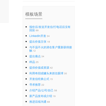
模板场景
报价后/发送开发信/打电话后没有
回应
69
LinkedIn开发
34
提出价值主张
18
与不温不火的潜在客户重新获得接
触
12
提出痛点
34
样品
25
提供价值或资源
42
利用奇招或噱头来抓住眼球
30
开发信经典公式
15
寻求推荐
22
介绍产品/公司/自己
58
新产品发布或介绍
19
推进后续沟通
68