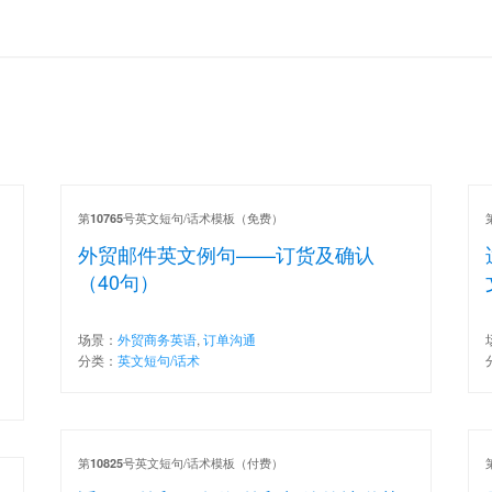
第
号英文短句/话术模板（免费）
10765
外贸邮件英文例句——订货及确认
（40句）
场景：
外贸商务英语
,
订单沟通
分类：
英文短句/话术
第
号英文短句/话术模板（付费）
10825