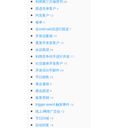
利用第三方做背书
29
跟进丢单客户
4
约见客户
12
催单
4
在cold call后进行跟进
7
开发信案例
15
重复开发老客户
12
会议跟进
34
利用竞争对手进行开发
17
社交媒体开发客户
15
开发信分手邮件
28
节日销售
53
展会邀请
6
展会跟进
9
集客营销
10
trigger event 触发事件
16
线上/网络广交会
12
节日问候
15
自动回复
19