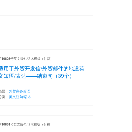
第
号英文短句/话术模板（付费）
10826
适用于外贸开发信/外贸邮件的地道英
文短语/表达——结束句（39个）
场景：
外贸商务英语
分类：
英文短句/话术
第
号英文短句/话术模板（付费）
10861