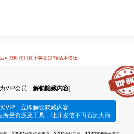
P后可立即使用这个英文短句/话术模板
为VIP会员，
解锁隐藏内容
]
买VIP，立即解锁隐藏内容
网站海量资源及工具，让开发信不再石沉大海
+
+
+
1250
270
123
例句，
开发信检查点，
原创文章，
PDF电子书等。