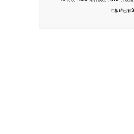
3
红板砖已有