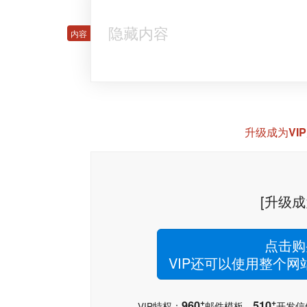
隐藏内容
升级成为VI
[升级成
点击购
VIP还可以使用整个
+
+
960
510
VIP特权：
邮件模板，
开发信