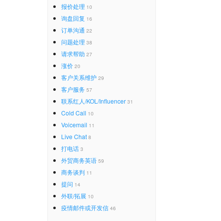
报价处理
10
询盘回复
16
订单沟通
22
问题处理
38
请求帮助
27
涨价
20
客户关系维护
29
客户服务
57
联系红人/KOL/Influencer
31
Cold Call
10
Voicemail
11
Live Chat
8
打电话
3
外贸商务英语
59
商务谈判
11
提问
14
外联/拓展
10
疫情邮件或开发信
46