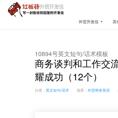
Skip
Skip
to
to
primary
content
红
写
外贸开发信
其
板
navigation
一
砖
封
外
贸
能
开
收
发
10894号英文短句/话术模板
到
信
商务谈判和工作交
回
复
耀成功（12个）
的
开
发
分类：
英文短句/话术
场景：
外贸商务英语
信