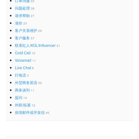
订单沟通
22
问题处理
38
请求帮助
27
涨价
20
客户关系维护
29
客户服务
57
联系红人/KOL/Influencer
31
Cold Call
10
Voicemail
11
Live Chat
8
打电话
3
外贸商务英语
59
商务谈判
11
提问
14
外联/拓展
10
疫情邮件或开发信
46