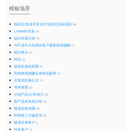
模板场景
报价后/发送开发信/打电话后没有回应
69
LinkedIn开发
34
提出价值主张
18
与不温不火的潜在客户重新获得接触
12
提出痛点
34
样品
25
提供价值或资源
42
利用奇招或噱头来抓住眼球
30
开发信经典公式
15
寻求推荐
22
介绍产品/公司/自己
58
新产品发布或介绍
19
推进后续沟通
68
利用第三方做背书
29
跟进丢单客户
4
约见客户
12