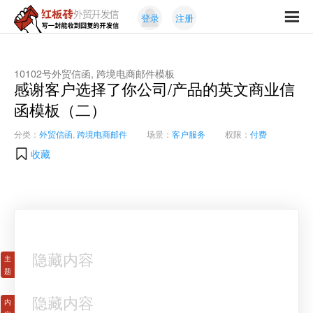
Skip
Skip
登录
注册
to
to
红
primary
content
写
板
navigation
一
砖
封
10102号外贸信函, 跨境电商邮件模板
外
感谢客户选择了你公司/产品的英文商业信
能
贸
收
函模板（二）
开
发
到
信
分类：
外贸信函
,
跨境电商邮件
场景：
客户服务
权限：
付费
回
复
收藏
的
开
发
信
隐藏内容
隐藏内容