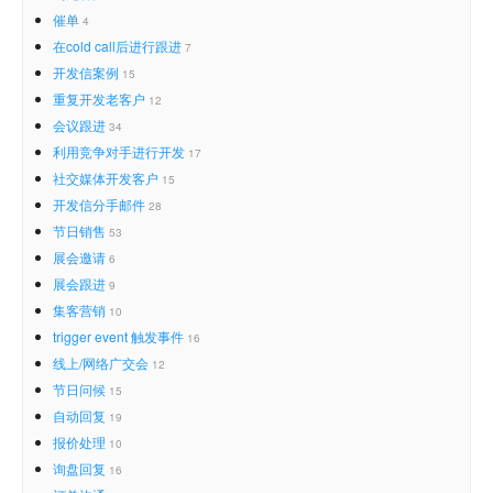
催单
4
在cold call后进行跟进
7
开发信案例
15
重复开发老客户
12
会议跟进
34
利用竞争对手进行开发
17
社交媒体开发客户
15
开发信分手邮件
28
节日销售
53
展会邀请
6
展会跟进
9
集客营销
10
trigger event 触发事件
16
线上/网络广交会
12
节日问候
15
自动回复
19
报价处理
10
询盘回复
16