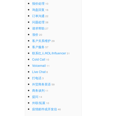
报价处理
10
询盘回复
16
订单沟通
22
问题处理
38
请求帮助
27
涨价
20
客户关系维护
29
客户服务
57
联系红人/KOL/Influencer
31
Cold Call
10
Voicemail
11
Live Chat
8
打电话
3
外贸商务英语
59
商务谈判
11
提问
14
外联/拓展
10
疫情邮件或开发信
46