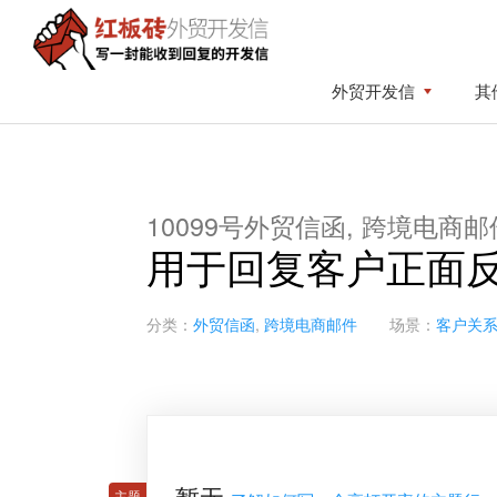
Skip
Skip
to
to
primary
content
红
写
外贸开发信
其
板
navigation
一
砖
封
外
贸
能
开
收
发
10099号外贸信函, 跨境电商
到
信
用于回复客户正面
回
复
的
分类：
外贸信函
,
跨境电商邮件
场景：
客户关
开
发
信