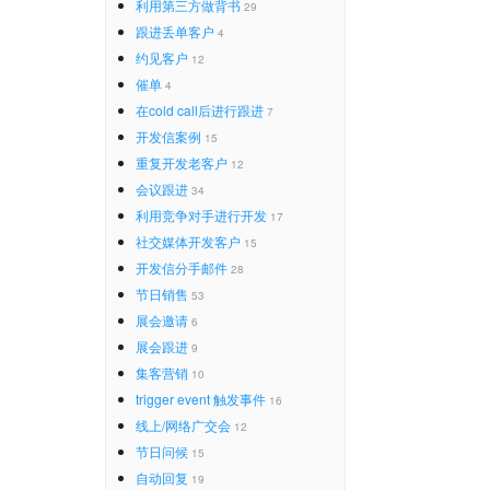
利用第三方做背书
29
跟进丢单客户
4
约见客户
12
催单
4
在cold call后进行跟进
7
开发信案例
15
重复开发老客户
12
会议跟进
34
利用竞争对手进行开发
17
社交媒体开发客户
15
开发信分手邮件
28
节日销售
53
展会邀请
6
展会跟进
9
集客营销
10
trigger event 触发事件
16
线上/网络广交会
12
节日问候
15
自动回复
19