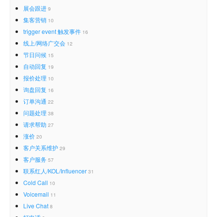
展会跟进
9
集客营销
10
trigger event 触发事件
16
线上/网络广交会
12
节日问候
15
自动回复
19
报价处理
10
询盘回复
16
订单沟通
22
问题处理
38
请求帮助
27
涨价
20
客户关系维护
29
客户服务
57
联系红人/KOL/Influencer
31
Cold Call
10
Voicemail
11
Live Chat
8