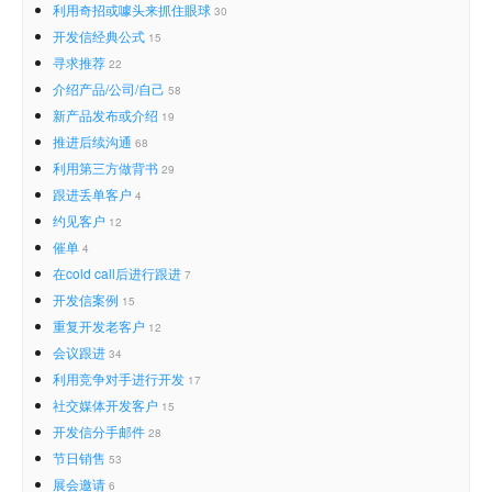
利用奇招或噱头来抓住眼球
30
开发信经典公式
15
寻求推荐
22
介绍产品/公司/自己
58
新产品发布或介绍
19
推进后续沟通
68
利用第三方做背书
29
跟进丢单客户
4
约见客户
12
催单
4
在cold call后进行跟进
7
开发信案例
15
重复开发老客户
12
会议跟进
34
利用竞争对手进行开发
17
社交媒体开发客户
15
开发信分手邮件
28
节日销售
53
展会邀请
6