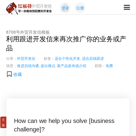
Skip
Skip
登录
注册
to
to
红
primary
content
写
板
navigation
一
砖
封
8708号外贸开发信模板
外
利用跟进开发信来再次推广你的业务或产
能
贸
收
品
开
发
到
信
分类：
外贸开发信
标签：
适合个性化开发
,
适合后续跟进
回
场景：
推进后续沟通
,
提出痛点
,
新产品发布或介绍
权限：
免费
复
的
收藏
开
发
信
How can we help you solve [business
challenge]?