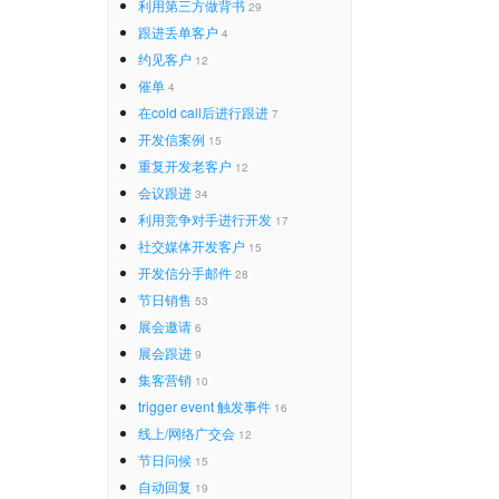
利用第三方做背书
29
跟进丢单客户
4
约见客户
12
催单
4
在cold call后进行跟进
7
开发信案例
15
重复开发老客户
12
会议跟进
34
利用竞争对手进行开发
17
社交媒体开发客户
15
开发信分手邮件
28
节日销售
53
展会邀请
6
展会跟进
9
集客营销
10
trigger event 触发事件
16
线上/网络广交会
12
节日问候
15
自动回复
19