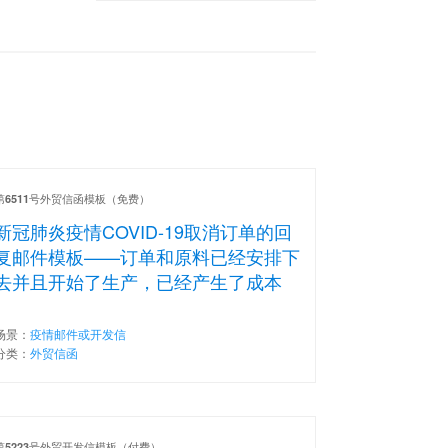
第
号外贸信函模板（免费）
6511
新冠肺炎疫情COVID-19取消订单的回
复邮件模板——订单和原料已经安排下
去并且开始了生产，已经产生了成本
场景：
疫情邮件或开发信
分类：
外贸信函
第
号外贸开发信模板（付费）
5223