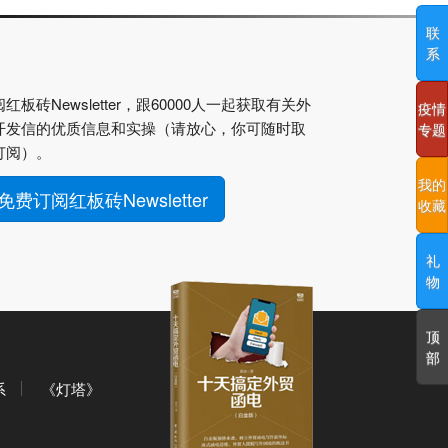
联
系
红板砖Newsletter，跟60000人一起获取有关外
疫情
开发信的优质信息和实操（请放心，你可随时取
专题
订阅）。
我的
免费订阅红板砖Newsletter
收藏
礼
物
顶
部
系
《灯塔》