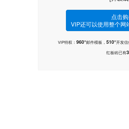
点击购
VIP还可以使用整个
+
+
960
510
VIP特权：
邮件模板，
开发信
3
红板砖已有