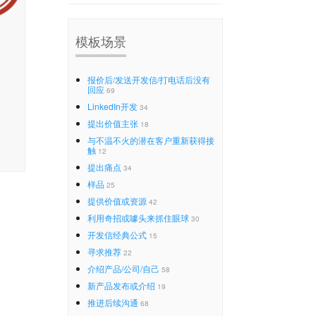
模板场景
报价后/发送开发信/打电话后没有
回应
69
LinkedIn开发
34
提出价值主张
18
与不温不火的潜在客户重新获得接
触
12
提出痛点
34
样品
25
提供价值或资源
42
利用奇招或噱头来抓住眼球
30
开发信经典公式
15
寻求推荐
22
介绍产品/公司/自己
58
新产品发布或介绍
19
推进后续沟通
68