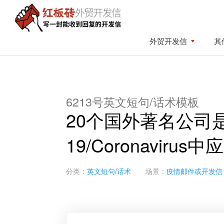
Skip
Skip
to
to
primary
content
红
写
外贸开发信
其
板
navigation
一
砖
封
外
贸
能
开
收
发
6213号英文短句/话术模板
到
信
20个国外著名公司是
回
复
19/Coronavir
的
开
发
分类：
英文短句/话术
场景：
疫情邮件或开发信
信