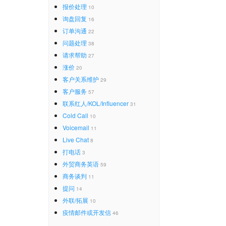
报价处理
10
询盘回复
16
订单沟通
22
问题处理
38
请求帮助
27
涨价
20
客户关系维护
29
客户服务
57
联系红人/KOL/Influencer
31
Cold Call
10
Voicemail
11
Live Chat
8
打电话
3
外贸商务英语
59
商务谈判
11
提问
14
外联/拓展
10
疫情邮件或开发信
46