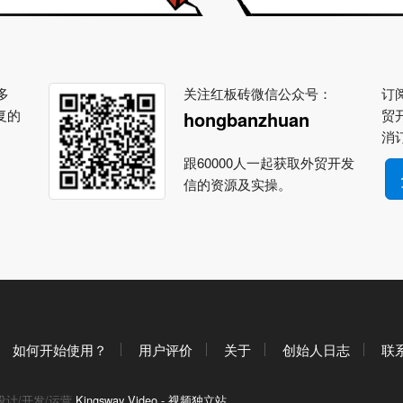
多
关注红板砖微信公众号：
订阅
复的
贸
hongbanzhuan
消
跟60000人一起获取外贸开发
信的资源及实操。
如何开始使用？
用户评价
关于
创始人日志
联
设计/开发/运营
Kingsway Video - 视频独立站