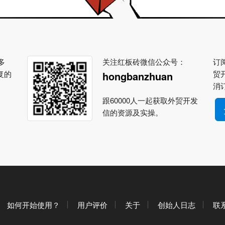
多
关注红板砖微信公众号：
订阅
复的
贸
hongbanzhuan
消
跟60000人一起获取外贸开发
信的资源及实操。
如何开始使用？
用户评价
关于
创始人日志
联