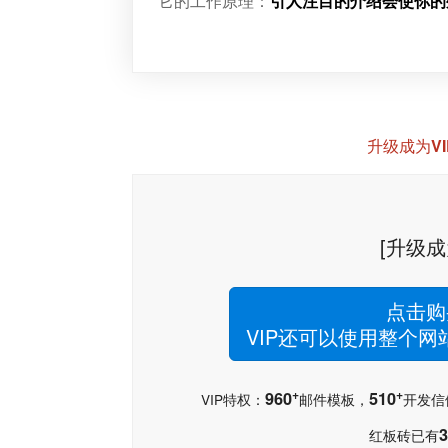
它的工作原理：
引人注目的介绍会使你的
升级成为V
[升级成
点击购
VIP还可以使用整个
+
+
960
510
VIP特权：
邮件模板，
开发信
3
红板砖已有