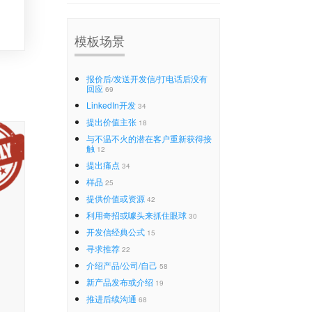
模板场景
报价后/发送开发信/打电话后没有
回应
69
LinkedIn开发
34
提出价值主张
18
与不温不火的潜在客户重新获得接
触
12
提出痛点
34
样品
25
提供价值或资源
42
利用奇招或噱头来抓住眼球
30
开发信经典公式
15
寻求推荐
22
介绍产品/公司/自己
58
新产品发布或介绍
19
推进后续沟通
68