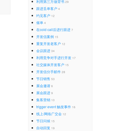
利用第三方做背书
29
跟进丢单客户
4
约见客户
12
催单
4
在cold call后进行跟进
7
开发信案例
15
重复开发老客户
12
会议跟进
34
利用竞争对手进行开发
17
社交媒体开发客户
15
开发信分手邮件
28
节日销售
53
展会邀请
6
展会跟进
9
集客营销
10
trigger event 触发事件
16
线上/网络广交会
12
节日问候
15
自动回复
19