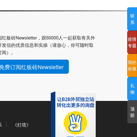
联
系
红板砖Newsletter，跟60000人一起获取有关外
疫情
开发信的优质信息和实操（请放心，你可随时取
专题
订阅）。
我的
免费订阅红板砖Newsletter
收藏
礼
物
顶
部
系
《灯塔》