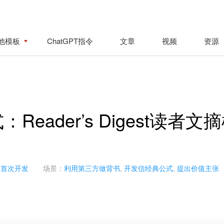
他模板
ChatGPT指令
文章
视频
资源
eader’s Digest读者文
合首次开发
场景：
利用第三方做背书
,
开发信经典公式
,
提出价值主张