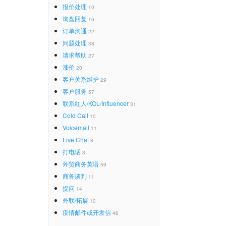
报价处理
10
询盘回复
16
订单沟通
22
问题处理
38
请求帮助
27
涨价
20
客户关系维护
29
客户服务
57
联系红人/KOL/Influencer
31
Cold Call
10
Voicemail
11
Live Chat
8
打电话
3
外贸商务英语
59
商务谈判
11
提问
14
外联/拓展
10
疫情邮件或开发信
46