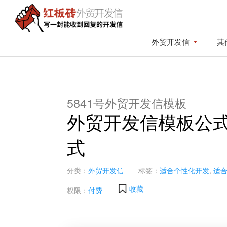
Skip
Skip
to
to
primary
content
红
写
外贸开发信
其
板
navigation
一
砖
封
外
贸
能
开
收
发
5841号外贸开发信模板
到
信
外贸开发信模板公式：R
回
复
式
的
开
发
分类：
外贸开发信
标签：
适合个性化开发
,
适
信
收藏
权限：
付费