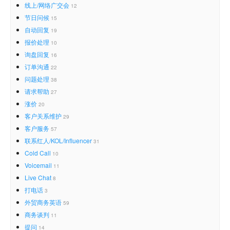
线上/网络广交会
12
节日问候
15
自动回复
19
报价处理
10
询盘回复
16
订单沟通
22
问题处理
38
请求帮助
27
涨价
20
客户关系维护
29
客户服务
57
联系红人/KOL/Influencer
31
Cold Call
10
Voicemail
11
Live Chat
8
打电话
3
外贸商务英语
59
商务谈判
11
提问
14