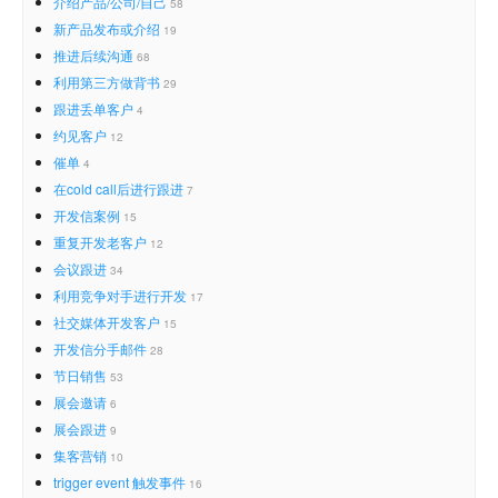
介绍产品/公司/自己
58
新产品发布或介绍
19
推进后续沟通
68
利用第三方做背书
29
跟进丢单客户
4
约见客户
12
催单
4
在cold call后进行跟进
7
开发信案例
15
重复开发老客户
12
会议跟进
34
利用竞争对手进行开发
17
社交媒体开发客户
15
开发信分手邮件
28
节日销售
53
展会邀请
6
展会跟进
9
集客营销
10
trigger event 触发事件
16