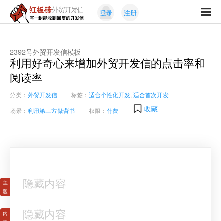
Skip
Skip
登录
注册
to
to
红
primary
content
写
板
navigation
一
砖
封
2392号外贸开发信模板
外
利用好奇心来增加外贸开发信的点击率和
能
贸
收
阅读率
开
发
到
信
分类：
外贸开发信
标签：
适合个性化开发
,
适合首次开发
回
复
收藏
场景：
利用第三方做背书
权限：
付费
的
开
发
信
隐藏内容
隐藏内容