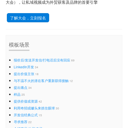
大会），让私域视频成为外贸获客及品牌的首要引擎
了解大会，立刻报名
模板场景
报价后/发送开发信/打电话后没有回应
69
LinkedIn开发
34
提出价值主张
18
与不温不火的潜在客户重新获得接触
12
提出痛点
34
样品
25
提供价值或资源
42
利用奇招或噱头来抓住眼球
30
开发信经典公式
15
寻求推荐
22