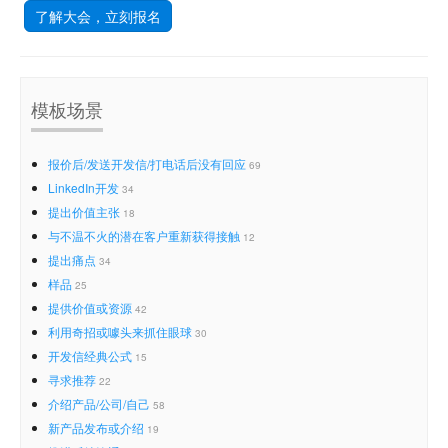
了解大会，立刻报名
模板场景
报价后/发送开发信/打电话后没有回应
69
LinkedIn开发
34
提出价值主张
18
与不温不火的潜在客户重新获得接触
12
提出痛点
34
样品
25
提供价值或资源
42
利用奇招或噱头来抓住眼球
30
开发信经典公式
15
寻求推荐
22
介绍产品/公司/自己
58
新产品发布或介绍
19