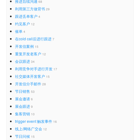
推进后续沟通
68
利用第三方做背书
29
跟进丢单客户
4
约见客户
12
催单
4
在cold call后进行跟进
7
开发信案例
15
重复开发老客户
12
会议跟进
34
利用竞争对手进行开发
17
社交媒体开发客户
15
开发信分手邮件
28
节日销售
53
展会邀请
6
展会跟进
9
集客营销
10
trigger event 触发事件
16
线上/网络广交会
12
节日问候
15