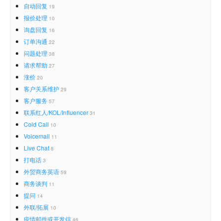
自动回复
19
报价处理
10
询盘回复
16
订单沟通
22
问题处理
38
请求帮助
27
涨价
20
客户关系维护
29
客户服务
57
联系红人/KOL/Influencer
31
Cold Call
10
Voicemail
11
Live Chat
8
打电话
3
外贸商务英语
59
商务谈判
11
提问
14
外联/拓展
10
疫情邮件或开发信
46