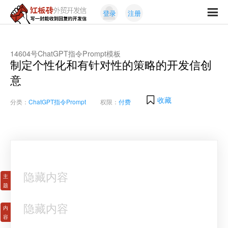
Skip
Skip
登录
注册
to
to
红
primary
content
写
板
navigation
一
砖
封
14604号ChatGPT指令Prompt模板
外
制定个性化和有针对性的策略的开发信创
能
贸
收
意
开
发
到
信
回
收藏
分类：
ChatGPT指令Prompt
权限：
付费
复
的
开
发
信
隐藏内容
隐藏内容