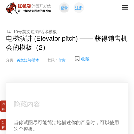
Skip
Skip
登录
注册
to
to
红
primary
content
写
板
navigation
一
砖
封
14110号英文短句/话术模板
外
电梯演讲 (Elevator pitch) —— 获得销售机
能
贸
收
会的模板（2）
开
发
到
信
回
收藏
分类：
英文短句/话术
权限：
付费
复
的
开
发
信
隐藏内容
当你试图尽可能简洁地描述你的产品时，可以使用
这个模板。