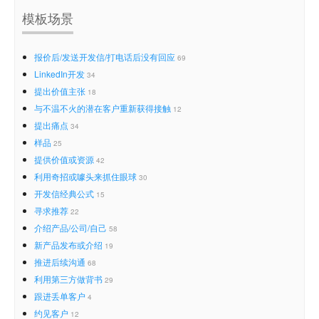
模板场景
报价后/发送开发信/打电话后没有回应
69
LinkedIn开发
34
提出价值主张
18
与不温不火的潜在客户重新获得接触
12
提出痛点
34
样品
25
提供价值或资源
42
利用奇招或噱头来抓住眼球
30
开发信经典公式
15
寻求推荐
22
介绍产品/公司/自己
58
新产品发布或介绍
19
推进后续沟通
68
利用第三方做背书
29
跟进丢单客户
4
约见客户
12