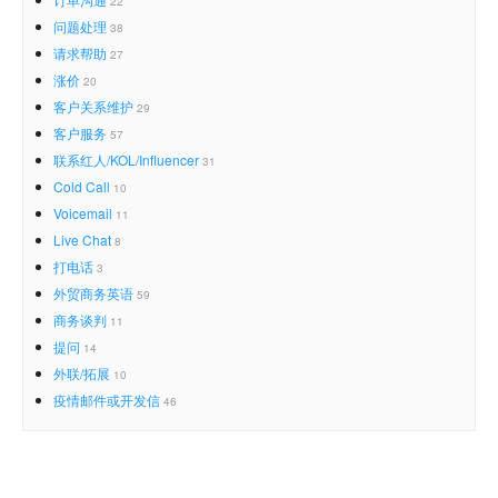
22
问题处理
38
请求帮助
27
涨价
20
客户关系维护
29
客户服务
57
联系红人/KOL/Influencer
31
Cold Call
10
Voicemail
11
Live Chat
8
打电话
3
外贸商务英语
59
商务谈判
11
提问
14
外联/拓展
10
疫情邮件或开发信
46