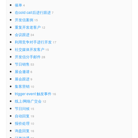
催单
4
在cold call后进行跟进
7
开发信案例
15
重复开发老客户
12
会议跟进
34
利用竞争对手进行开发
17
社交媒体开发客户
15
开发信分手邮件
28
节日销售
53
展会邀请
6
展会跟进
9
集客营销
10
trigger event 触发事件
16
线上/网络广交会
12
节日问候
15
自动回复
19
报价处理
10
询盘回复
16
订单沟通