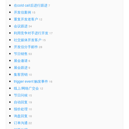
在cold call后进行跟进
7
开发信案例
15
重复开发老客户
12
会议跟进
34
利用竞争对手进行开发
17
社交媒体开发客户
15
开发信分手邮件
28
节日销售
53
展会邀请
6
展会跟进
9
集客营销
10
trigger event 触发事件
16
线上/网络广交会
12
节日问候
15
自动回复
19
报价处理
10
询盘回复
16
订单沟通
22