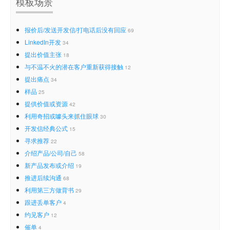
模板场景
报价后/发送开发信/打电话后没有回应
69
LinkedIn开发
34
提出价值主张
18
与不温不火的潜在客户重新获得接触
12
提出痛点
34
样品
25
提供价值或资源
42
利用奇招或噱头来抓住眼球
30
开发信经典公式
15
寻求推荐
22
介绍产品/公司/自己
58
新产品发布或介绍
19
推进后续沟通
68
利用第三方做背书
29
跟进丢单客户
4
约见客户
12
催单
4