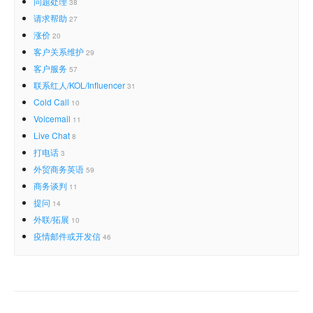
问题处理
38
请求帮助
27
涨价
20
客户关系维护
29
客户服务
57
联系红人/KOL/Influencer
31
Cold Call
10
Voicemail
11
Live Chat
8
打电话
3
外贸商务英语
59
商务谈判
11
提问
14
外联/拓展
10
疫情邮件或开发信
46