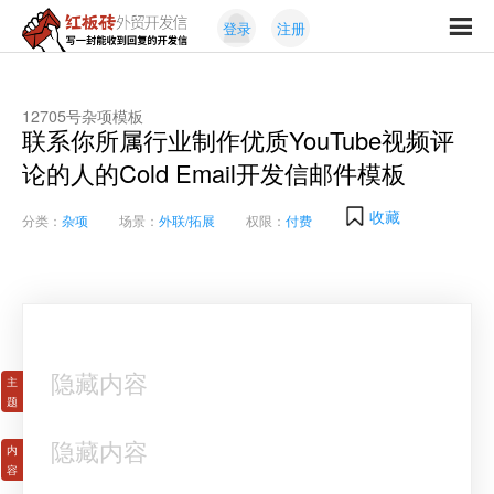
Skip
Skip
登录
注册
to
to
红
primary
content
写
板
navigation
一
砖
封
12705号杂项模板
外
联系你所属行业制作优质YouTube视频评
能
贸
收
论的人的Cold Email开发信邮件模板
开
发
到
信
回
收藏
分类：
杂项
场景：
外联/拓展
权限：
付费
复
的
开
发
信
隐藏内容
隐藏内容