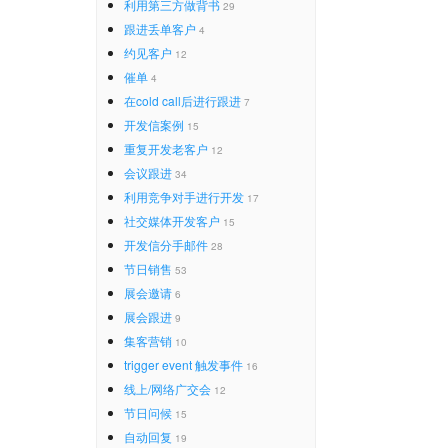
利用第三方做背书
29
跟进丢单客户
4
约见客户
12
催单
4
在cold call后进行跟进
7
开发信案例
15
重复开发老客户
12
会议跟进
34
利用竞争对手进行开发
17
社交媒体开发客户
15
开发信分手邮件
28
节日销售
53
展会邀请
6
展会跟进
9
集客营销
10
trigger event 触发事件
16
线上/网络广交会
12
节日问候
15
自动回复
19