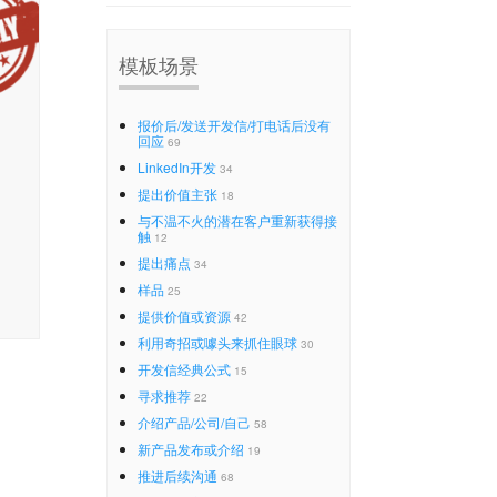
模板场景
报价后/发送开发信/打电话后没有
回应
69
LinkedIn开发
34
提出价值主张
18
与不温不火的潜在客户重新获得接
触
12
提出痛点
34
样品
25
提供价值或资源
42
利用奇招或噱头来抓住眼球
30
开发信经典公式
15
寻求推荐
22
介绍产品/公司/自己
58
新产品发布或介绍
19
推进后续沟通
68