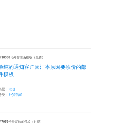
第
号外贸信函模板（免费）
10358
单纯的通知客户因汇率原因要涨价的邮
件模板
场景：
涨价
分类：
外贸信函
第
号外贸信函模板（付费）
7959