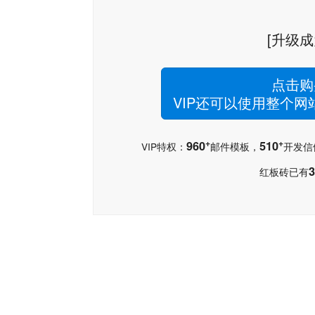
[升级成
点击购
VIP还可以使用整个
+
+
960
510
VIP特权：
邮件模板，
开发信
3
红板砖已有