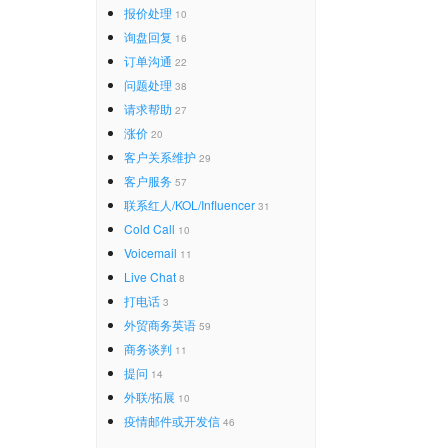
报价处理
10
询盘回复
16
订单沟通
22
问题处理
38
请求帮助
27
涨价
20
客户关系维护
29
客户服务
57
联系红人/KOL/Influencer
31
Cold Call
10
Voicemail
11
Live Chat
8
打电话
3
外贸商务英语
59
商务谈判
11
提问
14
外联/拓展
10
疫情邮件或开发信
46