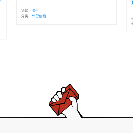
导
场景：
涨价
分类：
外贸信函