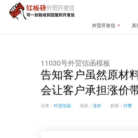
Skip
Skip
to
to
primary
content
红
写
外贸开发信
其
板
navigation
一
砖
封
外
贸
能
开
收
发
11030号外贸信函模板
到
信
告知客户虽然原材
回
复
会让客户承担涨价
的
开
发
分类：
外贸信函
场景：
涨价
权限：
付费
信