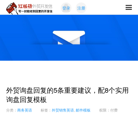
Skip
Skip
登录
注册
to
to
红
primary
content
写
板
navigation
一
砖
封
外
能
贸
收
开
发
到
信
回
复
的
开
外贸询盘回复的5条重要建议，配8个实用
发
信
询盘回复模板
分类：
商务英语
标签：
外贸销售英语
,
邮件模板
权限：付费