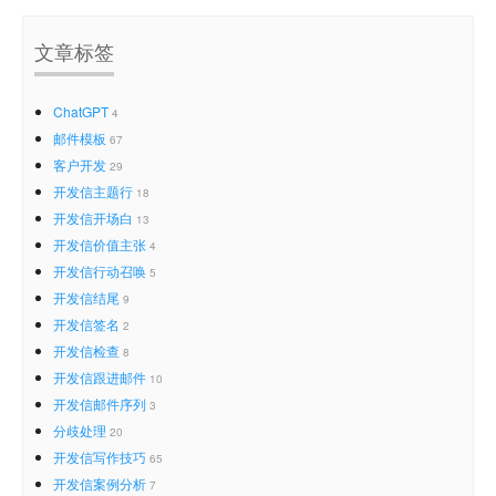
文章标签
ChatGPT
4
邮件模板
67
客户开发
29
开发信主题行
18
开发信开场白
13
开发信价值主张
4
开发信行动召唤
5
开发信结尾
9
开发信签名
2
开发信检查
8
开发信跟进邮件
10
开发信邮件序列
3
分歧处理
20
开发信写作技巧
65
开发信案例分析
7