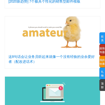
[2020新趋势] 7个极具个性化的销售型邮件模板
联
系
疫情
专题
这8句话会让业务员听起来就像一个没有经验的业余爱好
我的
者（配改进话术）
收藏
礼
物
顶
部