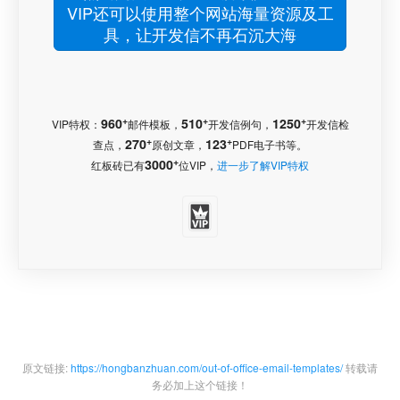
VIP还可以使用整个网站海量资源及工
具，让开发信不再石沉大海
+
+
+
960
510
1250
VIP特权：
邮件模板，
开发信例句，
开发信检
+
+
270
123
查点，
原创文章，
PDF电子书等。
+
3000
红板砖已有
位VIP，
进一步了解VIP特权
原文链接:
https://hongbanzhuan.com/out-of-office-email-templates/
转载请
务必加上这个链接！