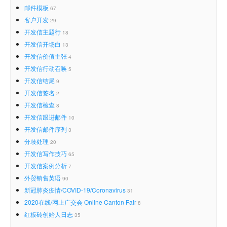
邮件模板
67
客户开发
29
开发信主题行
18
开发信开场白
13
开发信价值主张
4
开发信行动召唤
5
开发信结尾
9
开发信签名
2
开发信检查
8
开发信跟进邮件
10
开发信邮件序列
3
分歧处理
20
开发信写作技巧
65
开发信案例分析
7
外贸销售英语
90
新冠肺炎疫情/COVID-19/Coronavirus
31
2020在线/网上广交会 Online Canton Fair
8
红板砖创始人日志
35