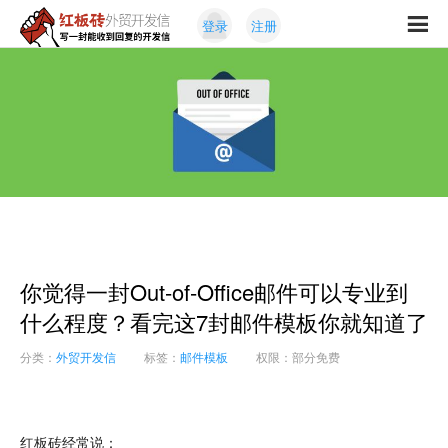
Skip
Skip
登录
注册
to
to
红
primary
content
写
板
navigation
一
砖
封
外
能
贸
收
开
发
到
信
回
复
的
开
你觉得一封Out-of-Office邮件可以专业到
发
信
什么程度？看完这7封邮件模板你就知道了
分类：
外贸开发信
标签：
邮件模板
权限：部分免费
红板砖经常说：