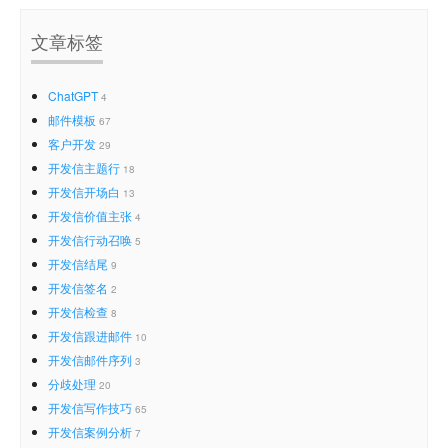
文章标签
ChatGPT
4
邮件模板
67
客户开发
29
开发信主题行
18
开发信开场白
13
开发信价值主张
4
开发信行动召唤
5
开发信结尾
9
开发信签名
2
开发信检查
8
开发信跟进邮件
10
开发信邮件序列
3
分歧处理
20
开发信写作技巧
65
开发信案例分析
7