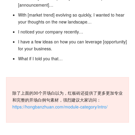
[announcement]…
With [market trend] evolving so quickly, I wanted to hear
your thoughts on the new landscape…
I noticed your company recently…
I have a few ideas on how you can leverage [opportunity]
for your business.
What if I told you that…
除了上面的30个开场白以为，红板砖还提供了更多更加专业
和完整的开场白例句素材，强烈建议大家访问：
https://hongbanzhuan.com/module-category/intro/