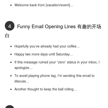
Welcome back from [vacation/event]…
4
Funny Email Opening Lines 有趣的开场
白
Hopefully you’ve already had your coffee…
Happy two more days until Saturday…
If this message ruined your “zero” status in your inbox, I
apologize…
To avoid playing phone tag, I’m sending this email to
discuss…
Another thought to keep the ball rolling…