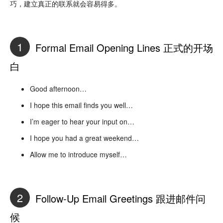
巧，建立真正的联系就会容易得多。
1
Formal Email Opening Lines 正式的开场
白
Good afternoon…
I hope this email finds you well…
I’m eager to hear your input on…
I hope you had a great weekend…
Allow me to introduce myself…
2
Follow-Up Email Greetings 跟进邮件问
候