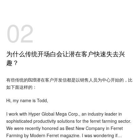
02
为什么传统开场白会让潜在客户快速失去兴
趣？
有些传统的B2B潜在客户开发信都是以销售人员为中心开始的，比
如下面这样的：
Hi, my name is Todd,
I work with Hyper Global Mega Corp., an industry leader in
sophisticated productivity solutions for the ferret farming sector.
We were recently honored as Best New Company in Ferret
Farming by Modern Ferret magazine. I was wondering if…