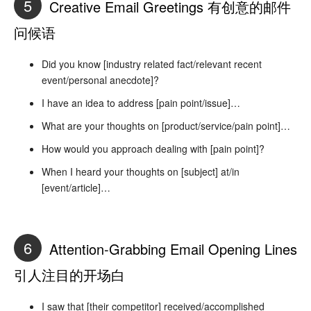
5
Creative Email Greetings 有创意的邮件
问候语
Did you know [industry related fact/relevant recent
event/personal anecdote]?
I have an idea to address [pain point/issue]…
What are your thoughts on [product/service/pain point]…
How would you approach dealing with [pain point]?
When I heard your thoughts on [subject] at/in
[event/article]…
6
Attention-Grabbing Email Opening Lines
引人注目的开场白
I saw that [their competitor] received/accomplished