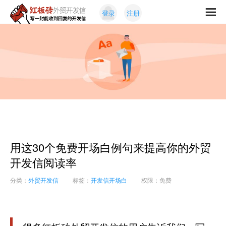
Skip
Skip
登录
注册
to
to
红
primary
content
写
板
navigation
一
砖
封
外
能
贸
收
开
发
到
信
回
复
的
开
用这30个免费开场白例句来提高你的外贸
发
信
开发信阅读率
分类：
外贸开发信
标签：
开发信开场白
权限：免费