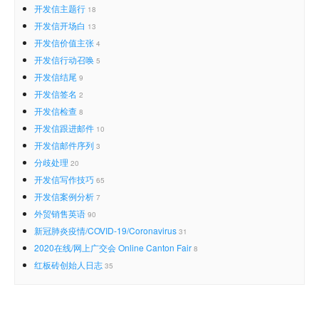
开发信主题行
18
开发信开场白
13
开发信价值主张
4
开发信行动召唤
5
开发信结尾
9
开发信签名
2
开发信检查
8
开发信跟进邮件
10
开发信邮件序列
3
分歧处理
20
开发信写作技巧
65
开发信案例分析
7
外贸销售英语
90
新冠肺炎疫情/COVID-19/Coronavirus
31
2020在线/网上广交会 Online Canton Fair
8
红板砖创始人日志
35