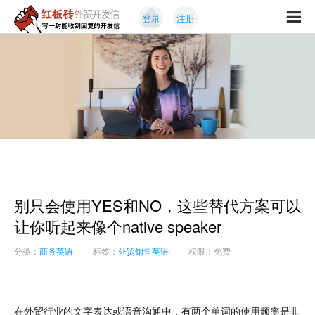
Skip
Skip
登录
注册
to
to
红
primary
content
写
板
navigation
一
砖
封
外
能
贸
收
开
发
到
信
回
复
的
开
别只会使用YES和NO，这些替代方案可以
发
信
让你听起来像个native speaker
分类：
商务英语
标签：
外贸销售英语
权限：免费
在外贸行业的文字表达或语音沟通中，有两个单词的使用频率是非