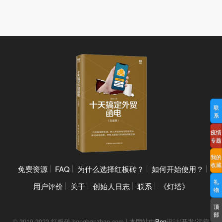
联
系
疫情
专题
我的
收藏
免费资源
FAQ
为什么选择红板砖？
如何开始使用？
礼
用户评价
关于
创始人日志
联系
《灯塔》
物
顶
部
© 2019-2022 红板砖 hongbanzhan.com | 本网站由
Ben
设计/开发/运营