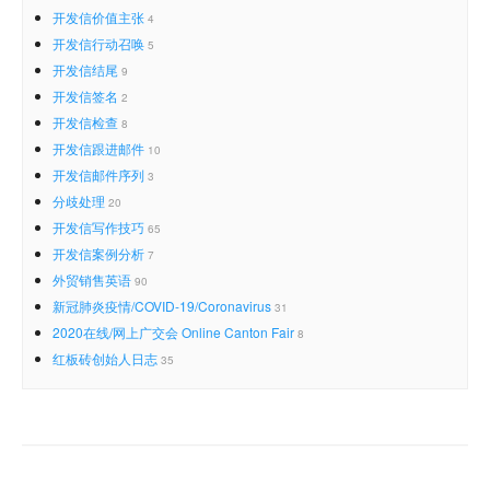
开发信价值主张
4
开发信行动召唤
5
开发信结尾
9
开发信签名
2
开发信检查
8
开发信跟进邮件
10
开发信邮件序列
3
分歧处理
20
开发信写作技巧
65
开发信案例分析
7
外贸销售英语
90
新冠肺炎疫情/COVID-19/Coronavirus
31
2020在线/网上广交会 Online Canton Fair
8
红板砖创始人日志
35