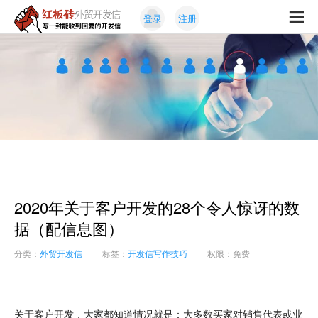
Skip
Skip
登录
注册
to
to
红
primary
content
写
板
navigation
一
砖
封
外
能
贸
收
开
发
到
信
回
复
的
开
2020年关于客户开发的28个令人惊讶的数
发
信
据（配信息图）
分类：
外贸开发信
标签：
开发信写作技巧
权限：免费
关于客户开发，大家都知道情况就是：大多数买家对销售代表或业