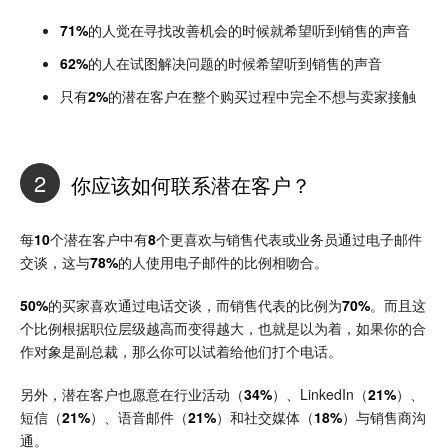
71%
的人觉在寻找改善机会的时候就希望听到销售的声音
62%
的人在试图解决问题的时候希望听到销售的声音
只有
2%
的潜在客户在整个购买过程中完全不想与卖家接触
2
你应该如何联系潜在客户？
每
10
个潜在客户中有
8
个更喜欢与销售代表或业务员通过电子邮件
交谈，这与
78%
的人使用电子邮件的比例相吻合。
50%
的买家喜欢通过电话交谈，而销售代表的比例为
70%
。而且这
个比例根据职位层级越高而变得越大，也就是以为着，如果你的合
作对象是副总裁，那么你可以试着给他们打个电话。
另外，潜在客户也愿意在行业活动（
34%
）、LinkedIn（
21%
）、
短信（
21%
）、语音邮件（
21%
）和社交媒体（
18%
）与销售商沟
通。