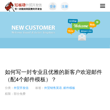
Skip
Skip
登录
注册
to
to
红
primary
content
写
板
navigation
一
砖
封
外
能
贸
收
开
发
到
信
回
复
的
开
如何写一封专业且优雅的新客户欢迎邮件
发
信
（配4个邮件模板）？
分类：
外贸开发信
标签：
外贸销售英语
,
邮件模板
权限：部分免费