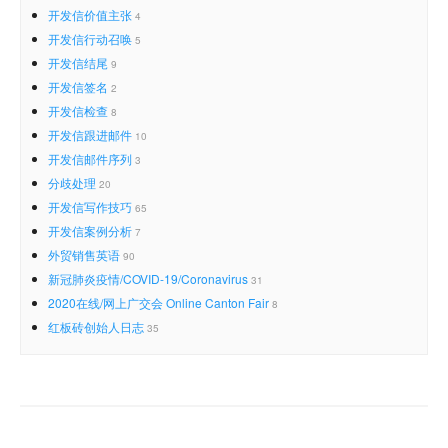
开发信价值主张
4
开发信行动召唤
5
开发信结尾
9
开发信签名
2
开发信检查
8
开发信跟进邮件
10
开发信邮件序列
3
分歧处理
20
开发信写作技巧
65
开发信案例分析
7
外贸销售英语
90
新冠肺炎疫情/COVID-19/Coronavirus
31
2020在线/网上广交会 Online Canton Fair
8
红板砖创始人日志
35