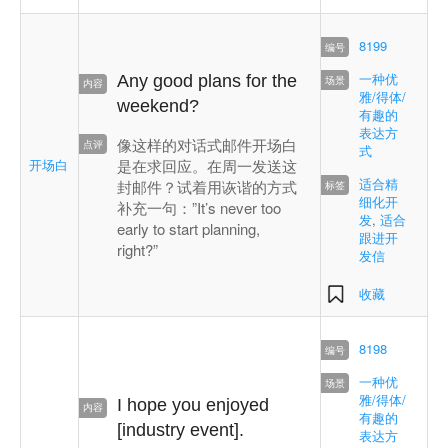
8199
一种优
Any good plans for the
雅/得体/
weekend?
有趣的
表达方
像这样的对话式邮件开场白
式
开场白
是在求回应。在周一发送这
适合精
封邮件？试着用诙谐的方式
细化开
补充一句：”It’s never too
发
,
适合
early to start planning,
跟进开
right?”
发信
收藏
8198
一种优
雅/得体/
I hope you enjoyed
有趣的
[industry event].
表达方