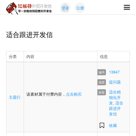
Skip
Skip
登录
注册
to
to
红
primary
content
写
板
navigation
一
砖
封
适合跟进开发信
外
能
贸
收
开
发
到
分类
内容
信息
信
回
复
13847
的
开
提问题
发
适合精
该素材属于付费内容，
点击购买
信
主题行
细化开
发
,
适合
跟进开
发信
收藏