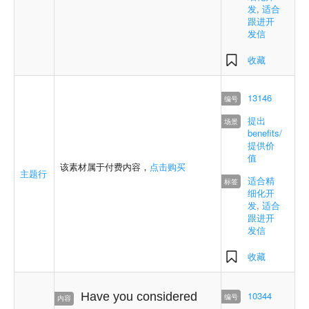
发
,
适合
跟进开
发信
收藏
13146
提出
benefits/
提供价
值
该素材属于付费内容，
点击购买
主题行
适合精
细化开
发
,
适合
跟进开
发信
收藏
10344
Have you considered