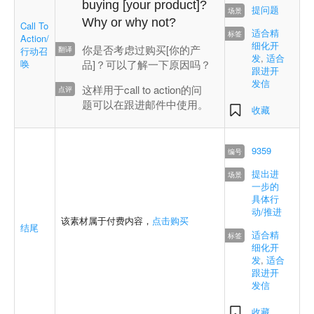
buying [your product]?
提问题
Why or why not?
Call To
适合精
Action/
细化开
你是否考虑过购买[你的产
行动召
发
,
适合
唤
品]？可以了解一下原因吗？
跟进开
发信
这样用于call to action的问
题可以在跟进邮件中使用。
收藏
9359
提出进
一步的
具体行
动/推进
该素材属于付费内容，
点击购买
结尾
适合精
细化开
发
,
适合
跟进开
发信
收藏