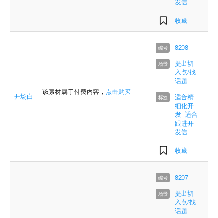
发信
收藏
8208
提出切
入点/找
话题
该素材属于付费内容，
点击购买
开场白
适合精
细化开
发
,
适合
跟进开
发信
收藏
8207
提出切
入点/找
话题