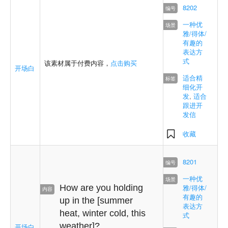
8202
一种优
雅/得体/
有趣的
表达方
式
该素材属于付费内容，
点击购买
开场白
适合精
细化开
发
,
适合
跟进开
发信
收藏
8201
一种优
How are you holding
雅/得体/
有趣的
up in the [summer
表达方
heat, winter cold, this
式
weather]?
开场白