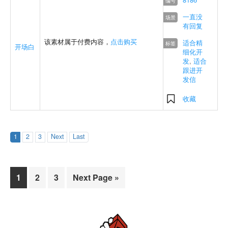
一直没
有回复
该素材属于付费内容，
点击购买
适合精
开场白
细化开
发
,
适合
跟进开
发信
收藏
1
2
3
Next
Last
Page
Page
Page
1
2
3
Next Page »