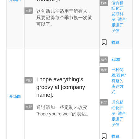
适合精
细化开
这句话几乎适用于所有人，
发或群
只要记得每个季节换一次就
发
,
适合
可以了。
跟进开
发信
收藏
8200
一种优
雅/得体/
I hope everything’s
有趣的
表达方
groovy at [company
式
name].
开场白
适合精
通过添加一些定制来改变
细化开
“hope you’re well”的表达。
发
,
适合
跟进开
发信
收藏