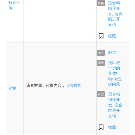
行动召
适合精
唤
细化开
发
,
适合
跟进开
发信
收藏
8422
提出进
一步的
具体行
动/推进
,
提问题
该素材属于付费内容，
点击购买
结尾
适合精
细化开
发
,
适合
跟进开
发信
收藏