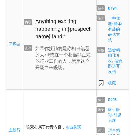
8194
一种优
Anything exciting
雅/得体/
happening in
{prospect
有趣的
表达方
name}
land?
式
开场白
如果你接触的是你相当熟悉
适合精
的人和/或在一个相当非正式
细化开
的行业工作的人，就用这个
发
,
适合
跟进开
开场白来暖场。
发信
收藏
5053
吸引眼
球/引起
兴趣
该素材属于付费内容，
点击购买
主题行
适合精