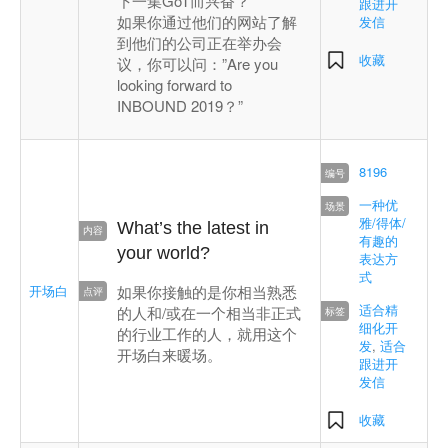
下一集GoT而兴奋？”
跟进开
如果你通过他们的网站了解
发信
到他们的公司正在举办会
收藏
议，你可以问：”Are you
looking forward to
INBOUND 2019？”
8196
一种优
雅/得体/
What’s the latest in
有趣的
your world?
表达方
式
开场白
如果你接触的是你相当熟悉
适合精
的人和/或在一个相当非正式
细化开
的行业工作的人，就用这个
发
,
适合
开场白来暖场。
跟进开
发信
收藏