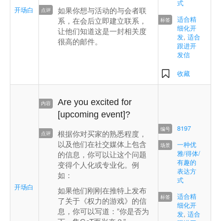
式
开场白
如果你想与活动的与会者联
适合精
系，在会后立即建立联系，
细化开
让他们知道这是一封相关度
发
,
适合
很高的邮件。
跟进开
发信
收藏
Are you excited for
[upcoming event]?
8197
根据你对买家的熟悉程度，
以及他们在社交媒体上包含
一种优
雅/得体/
的信息，你可以让这个问题
有趣的
变得个人化或专业化。例
表达方
如：
式
开场白
如果他们刚刚在推特上发布
适合精
了关于《权力的游戏》的信
细化开
息，你可以写道：”你是否为
发
,
适合