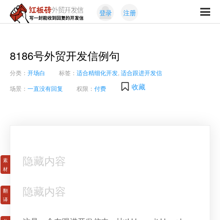
Skip
Skip
登录
注册
to
to
红
primary
content
写
板
navigation
一
砖
封
8186号外贸开发信例句
外
能
贸
分类：
开场白
标签：
适合精细化开发
,
适合跟进开发信
收
开
发
到
收藏
场景：
一直没有回复
权限：
付费
信
回
复
的
开
发
信
隐藏内容
隐藏内容