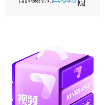
+
3000
红板砖已有
位VIP，
进一步了解VIP特权