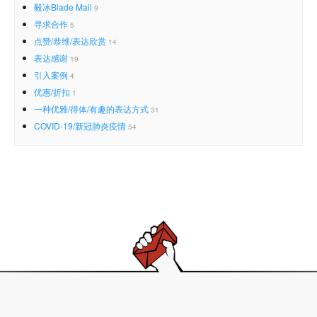
毅冰Blade Mail
9
寻求合作
5
点赞/恭维/表达欣赏
14
表达感谢
19
引入案例
4
优惠/折扣
1
一种优雅/得体/有趣的表达方式
31
COVID-19/新冠肺炎疫情
54