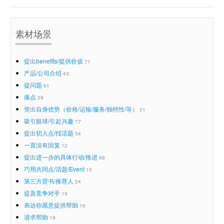
素材场景
提出benefits/提供价值
71
产品/公司介绍
43
提问题
61
痛点
29
突出自身优势（价格/运输/服务/独特性/等）
31
吸引眼球/引起兴趣
77
提出切入点/找话题
54
一直没有回复
12
提出进一步的具体行动/推进
68
巧用共同点/话题/Event
15
第三方背书/推荐人
24
提及竞争对手
19
表达你愿意提供帮助
16
请求帮助
19