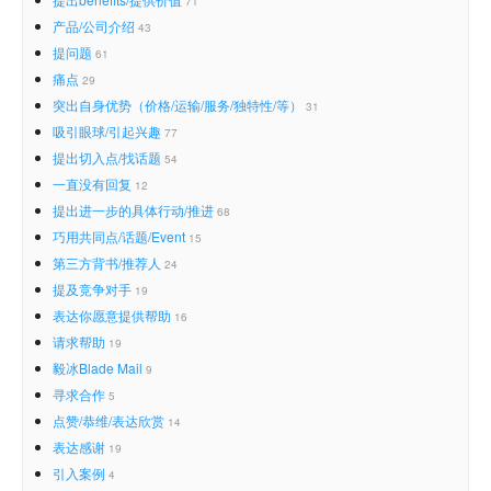
71
产品/公司介绍
43
提问题
61
痛点
29
突出自身优势（价格/运输/服务/独特性/等）
31
吸引眼球/引起兴趣
77
提出切入点/找话题
54
一直没有回复
12
提出进一步的具体行动/推进
68
巧用共同点/话题/Event
15
第三方背书/推荐人
24
提及竞争对手
19
表达你愿意提供帮助
16
请求帮助
19
毅冰Blade Mail
9
寻求合作
5
点赞/恭维/表达欣赏
14
表达感谢
19
引入案例
4