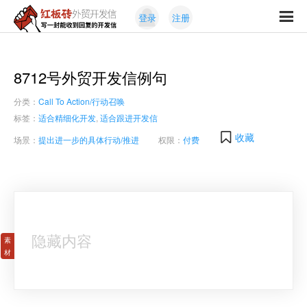
Skip
Skip
登录
注册
to
to
红
primary
content
写
板
navigation
一
砖
封
8712号外贸开发信例句
外
能
贸
分类：
Call To Action/行动召唤
收
开
发
到
标签：
适合精细化开发
,
适合跟进开发信
信
回
收藏
场景：
提出进一步的具体行动/推进
权限：
付费
复
的
开
发
信
隐藏内容