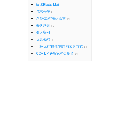
毅冰Blade Mail
9
寻求合作
5
点赞/恭维/表达欣赏
14
表达感谢
19
引入案例
4
优惠/折扣
1
一种优雅/得体/有趣的表达方式
31
COVID-19/新冠肺炎疫情
54