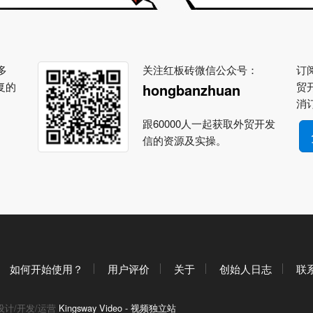
多
关注红板砖微信公众号：
订阅
复的
贸
hongbanzhuan
消
跟60000人一起获取外贸开发
信的资源及实操。
如何开始使用？
用户评价
关于
创始人日志
联
设计/开发/运营
Kingsway Video - 视频独立站