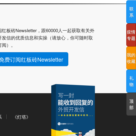
联
系
红板砖Newsletter，跟60000人一起获取有关外
疫情
开发信的优质信息和实操（请放心，你可随时取
专题
订阅）。
我的
免费订阅红板砖Newsletter
收藏
礼
物
顶
部
系
《灯塔》