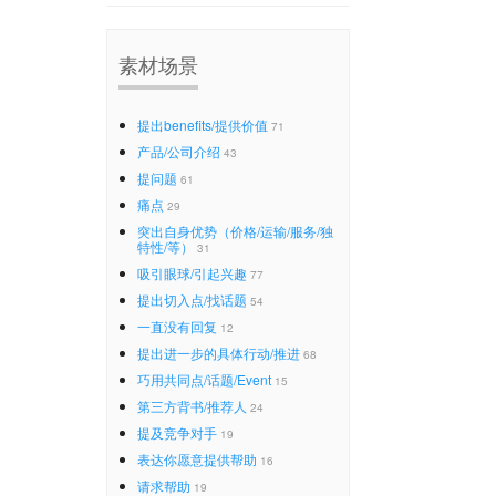
素材场景
提出benefits/提供价值
71
产品/公司介绍
43
提问题
61
痛点
29
突出自身优势（价格/运输/服务/独
特性/等）
31
吸引眼球/引起兴趣
77
提出切入点/找话题
54
一直没有回复
12
提出进一步的具体行动/推进
68
巧用共同点/话题/Event
15
第三方背书/推荐人
24
提及竞争对手
19
表达你愿意提供帮助
16
请求帮助
19