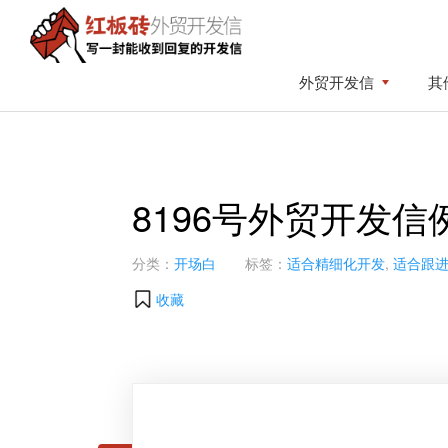
Skip
Skip
to
to
primary
content
红
写
外贸开发信
其
板
navigation
一
砖
封
外
贸
能
开
收
发
8196号外贸开发信
到
信
回
复
分类：
开场白
标签：
适合精细化开发
,
适合跟
的
收藏
开
发
信