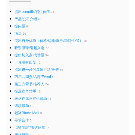
提出benefits/提供价值
71
产品/公司介绍
43
提问题
61
痛点
29
突出自身优势（价格/运输/服务/独特性/等）
31
吸引眼球/引起兴趣
77
提出切入点/找话题
54
一直没有回复
12
提出进一步的具体行动/推进
68
巧用共同点/话题/Event
15
第三方背书/推荐人
24
提及竞争对手
19
表达你愿意提供帮助
16
请求帮助
19
毅冰Blade Mail
9
寻求合作
5
点赞/恭维/表达欣赏
14
表达感谢
19