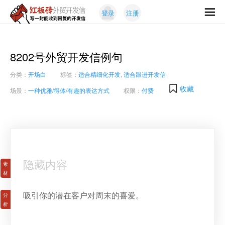
Skip
Skip
登录
注册
to
to
红
primary
content
写
板
navigation
一
砖
封
8202号外贸开发信例句
外
能
贸
分类：
开场白
标签：
适合精细化开发
,
适合跟进开发信
收
开
发
到
收藏
场景：
一种优雅/得体/有趣的表达方式
权限：
付费
信
回
复
的
开
发
信
隐藏内容
吸引你的潜在客户对周末的喜爱。